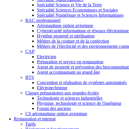
Spécialité Science et Vie de la Terre
Spécialité Sciences Economiques et Sociales
Spécialité Numérique et Sciences Informatiques
BAC professionnel
Aéronautique option avionique
Cybersécurité informatique et réseaux éléctronique
Hygiène propreté et stérilisation
Métiers de la couture et de la confection
Métiers de l'électricité et des environnements conn
CAP
Electricien
Préparation et service en restauration
Agent de propreté et prévention des biocontaminat
Agent accompagnant au grand âge
BTS
Conception et réalisation de systèmes automatisés
Eléctrotechnique
Classes préparatoires aux grandes écoles
Technologie et sciences industrielles
Physique, technologie et science de l'ingénieur
Forum des anciens
CS aéronautique option avionique
Restauration et internat
Tarifs