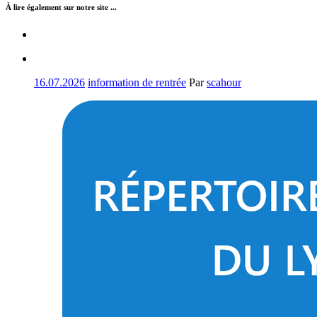
À lire également sur notre site ...
16.07.2026
information de rentrée
Par
scahour