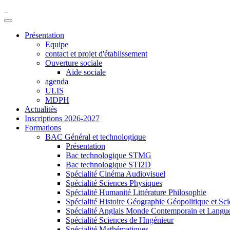
Présentation
Equipe
contact et projet d'établissement
Ouverture sociale
Aide sociale
agenda
ULIS
MDPH
Actualités
Inscriptions 2026-2027
Formations
BAC Général et technologique
Présentation
Bac technologique STMG
Bac technologique STI2D
Spécialité Cinéma Audiovisuel
Spécialité Sciences Physiques
Spécialité Humanité Littérature Philosophie
Spécialité Histoire Géographie Géopolitique et Sci
Spécialité Anglais Monde Contemporain et Langues 
Spécialité Sciences de l'Ingénieur
Spécialité Mathématiques