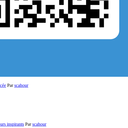
ycée
Par
scahour
urs inspirants
Par
scahour