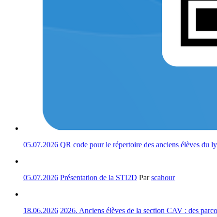
05.07.2026
QR code pour le répertoire des anciens élèves du l
05.07.2026
Présentation de la STI2D
Par
scahour
18.06.2026
2026. Anciens élèves de la section CAV : des parco