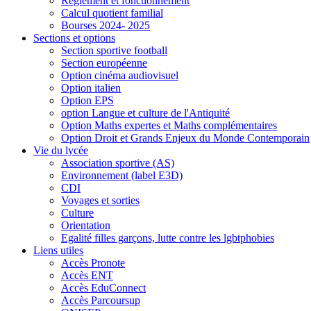
Règlement et fonctionnement
Calcul quotient familial
Bourses 2024- 2025
Sections et options
Section sportive football
Section européenne
Option cinéma audiovisuel
Option italien
Option EPS
option Langue et culture de l'Antiquité
Option Maths expertes et Maths complémentaires
Option Droit et Grands Enjeux du Monde Contemporain
Vie du lycée
Association sportive (AS)
Environnement (label E3D)
CDI
Voyages et sorties
Culture
Orientation
Egalité filles garçons, lutte contre les lgbtphobies
Liens utiles
Accès Pronote
Accès ENT
Accès EduConnect
Accès Parcoursup