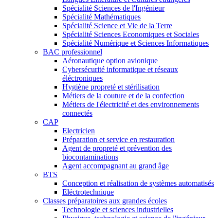
Spécialité Sciences de l'Ingénieur
Spécialité Mathématiques
Spécialité Science et Vie de la Terre
Spécialité Sciences Economiques et Sociales
Spécialité Numérique et Sciences Informatiques
BAC professionnel
Aéronautique option avionique
Cybersécurité informatique et réseaux
éléctroniques
Hygiène propreté et stérilisation
Métiers de la couture et de la confection
Métiers de l'électricité et des environnements
connectés
CAP
Electricien
Préparation et service en restauration
Agent de propreté et prévention des
biocontaminations
Agent accompagnant au grand âge
BTS
Conception et réalisation de systèmes automatisés
Eléctrotechnique
Classes préparatoires aux grandes écoles
Technologie et sciences industrielles