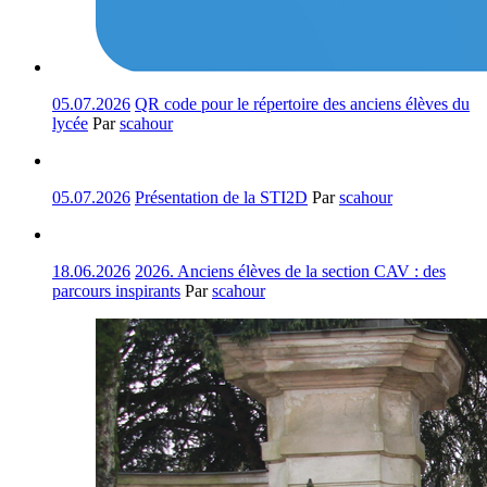
05.07.2026
QR code pour le répertoire des anciens élèves du
lycée
Par
scahour
05.07.2026
Présentation de la STI2D
Par
scahour
18.06.2026
2026. Anciens élèves de la section CAV : des
parcours inspirants
Par
scahour