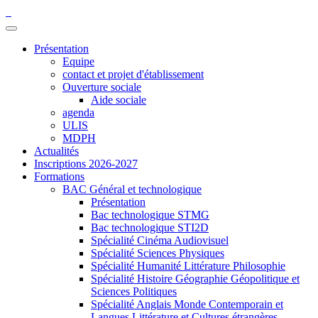
Présentation
Equipe
contact et projet d'établissement
Ouverture sociale
Aide sociale
agenda
ULIS
MDPH
Actualités
Inscriptions 2026-2027
Formations
BAC Général et technologique
Présentation
Bac technologique STMG
Bac technologique STI2D
Spécialité Cinéma Audiovisuel
Spécialité Sciences Physiques
Spécialité Humanité Littérature Philosophie
Spécialité Histoire Géographie Géopolitique et
Sciences Politiques
Spécialité Anglais Monde Contemporain et
Langues Littérature et Cultures étrangères