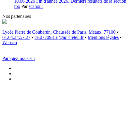
10.06.2026
Fin d'année 2026. Derniers résultats de la section
foo
Par
scahour
Nos partenaires
Lycée Pierre de Coubertin, Chaussée de Paris, Meaux, 77100
•
01.64.34.57.27
•
ce.0770931u@ac-creteil.fr
•
Mentions légales
•
Websco
Partagez-nous sur