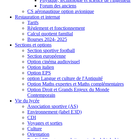
Physique, technologie et science de l'ingénieur
Forum des anciens
CS aéronautique option avionique
Restauration et internat
Tarifs
Règlement et fonctionnement
Calcul quotient familial
Bourses 2024- 2025
Sections et options
Section sportive football
Section européenne
Option cinéma audiovisuel
Option italien
Option EPS
option Langue et culture de l'Antiquité
Option Maths expertes et Maths complémentaires
Option Droit et Grands Enjeux du Monde
Contemporain
Vie du lycée
Association sportive (AS)
Environnement (label E3D)
CDI
Voyages et sorties
Culture
Orientation