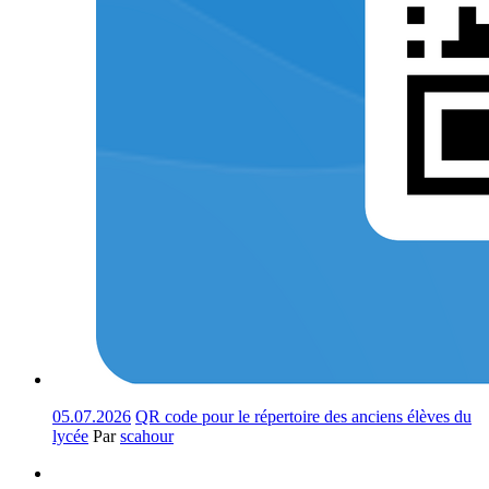
05.07.2026
QR code pour le répertoire des anciens élèves du
lycée
Par
scahour