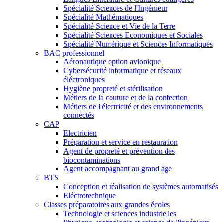
Spécialité Sciences de l'Ingénieur
Spécialité Mathématiques
Spécialité Science et Vie de la Terre
Spécialité Sciences Economiques et Sociales
Spécialité Numérique et Sciences Informatiques
BAC professionnel
Aéronautique option avionique
Cybersécurité informatique et réseaux
éléctroniques
Hygiène propreté et stérilisation
Métiers de la couture et de la confection
Métiers de l'électricité et des environnements
connectés
CAP
Electricien
Préparation et service en restauration
Agent de propreté et prévention des
biocontaminations
Agent accompagnant au grand âge
BTS
Conception et réalisation de systèmes automatisés
Eléctrotechnique
Classes préparatoires aux grandes écoles
Technologie et sciences industrielles