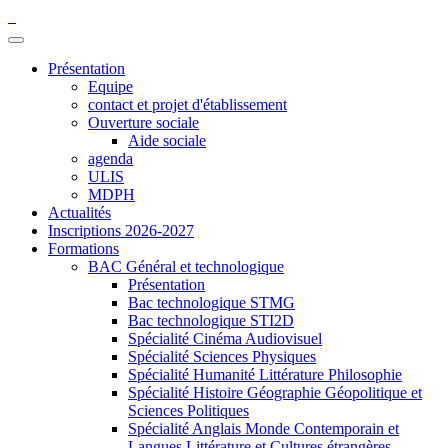
Présentation
Equipe
contact et projet d'établissement
Ouverture sociale
Aide sociale
agenda
ULIS
MDPH
Actualités
Inscriptions 2026-2027
Formations
BAC Général et technologique
Présentation
Bac technologique STMG
Bac technologique STI2D
Spécialité Cinéma Audiovisuel
Spécialité Sciences Physiques
Spécialité Humanité Littérature Philosophie
Spécialité Histoire Géographie Géopolitique et
Sciences Politiques
Spécialité Anglais Monde Contemporain et
Langues Littérature et Cultures étrangères