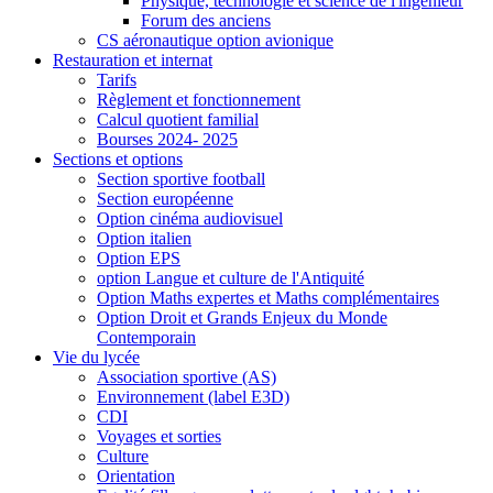
Physique, technologie et science de l'ingénieur
Forum des anciens
CS aéronautique option avionique
Restauration et internat
Tarifs
Règlement et fonctionnement
Calcul quotient familial
Bourses 2024- 2025
Sections et options
Section sportive football
Section européenne
Option cinéma audiovisuel
Option italien
Option EPS
option Langue et culture de l'Antiquité
Option Maths expertes et Maths complémentaires
Option Droit et Grands Enjeux du Monde
Contemporain
Vie du lycée
Association sportive (AS)
Environnement (label E3D)
CDI
Voyages et sorties
Culture
Orientation