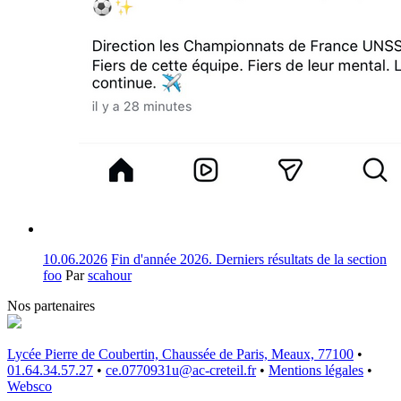
10.06.2026
Fin d'année 2026. Derniers résultats de la section
foo
Par
scahour
Nos partenaires
Lycée Pierre de Coubertin, Chaussée de Paris, Meaux, 77100
•
01.64.34.57.27
•
ce.0770931u@ac-creteil.fr
•
Mentions légales
•
Websco