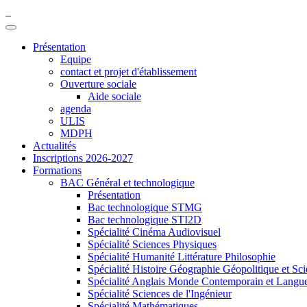
Présentation
Equipe
contact et projet d'établissement
Ouverture sociale
Aide sociale
agenda
ULIS
MDPH
Actualités
Inscriptions 2026-2027
Formations
BAC Général et technologique
Présentation
Bac technologique STMG
Bac technologique STI2D
Spécialité Cinéma Audiovisuel
Spécialité Sciences Physiques
Spécialité Humanité Littérature Philosophie
Spécialité Histoire Géographie Géopolitique et Sci
Spécialité Anglais Monde Contemporain et Langues 
Spécialité Sciences de l'Ingénieur
Spécialité Mathématiques