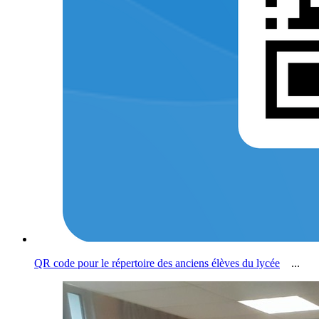
QR code pour le répertoire des anciens élèves du lycée
...