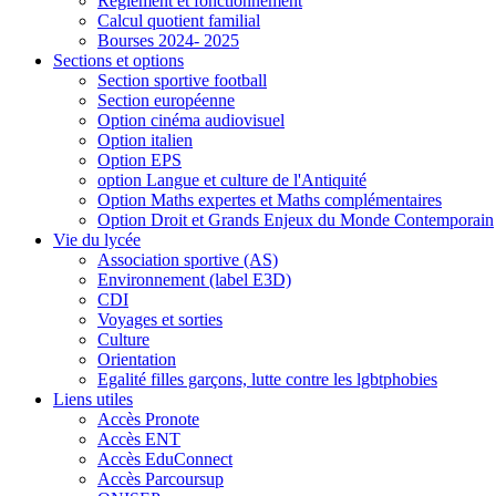
Règlement et fonctionnement
Calcul quotient familial
Bourses 2024- 2025
Sections et options
Section sportive football
Section européenne
Option cinéma audiovisuel
Option italien
Option EPS
option Langue et culture de l'Antiquité
Option Maths expertes et Maths complémentaires
Option Droit et Grands Enjeux du Monde Contemporain
Vie du lycée
Association sportive (AS)
Environnement (label E3D)
CDI
Voyages et sorties
Culture
Orientation
Egalité filles garçons, lutte contre les lgbtphobies
Liens utiles
Accès Pronote
Accès ENT
Accès EduConnect
Accès Parcoursup