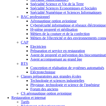
Spécialité Science et Vie de la Terre
Spécialité Sciences Economiques et Sociales
Spécialité Numérique et Sciences Informatiques
BAC professionnel
Aéronautique option avionique
Cybersécurité informatique et réseaux éléctronique
Hygiène propreté et stérilisation
Métiers de la couture et de la confection
Métiers de l'électricité et des environnements conn
CAP
Electricien
Préparation et service en restauration
Agent de propreté et prévention des biocontaminat
Agent accompagnant au grand âge
BTS
Conception et réalisation de systèmes automatisés
Eléctrotechnique
Classes préparatoires aux grandes écoles
Technologie et sciences industrielles
Physique, technologie et science de l'ingénieur
Forum des anciens
CS aéronautique option avionique
Restauration et internat
Tarifs