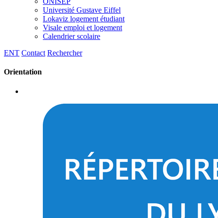
ONISEP
Université Gustave Eiffel
Lokaviz logement étudiant
Visale emploi et logement
Calendrier scolaire
ENT
Contact
Rechercher
Orientation