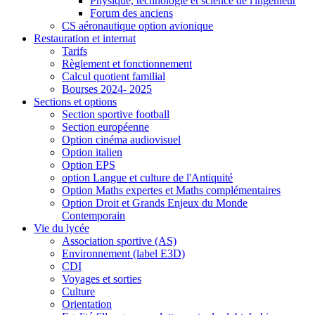
Physique, technologie et science de l'ingénieur
Forum des anciens
CS aéronautique option avionique
Restauration et internat
Tarifs
Règlement et fonctionnement
Calcul quotient familial
Bourses 2024- 2025
Sections et options
Section sportive football
Section européenne
Option cinéma audiovisuel
Option italien
Option EPS
option Langue et culture de l'Antiquité
Option Maths expertes et Maths complémentaires
Option Droit et Grands Enjeux du Monde
Contemporain
Vie du lycée
Association sportive (AS)
Environnement (label E3D)
CDI
Voyages et sorties
Culture
Orientation