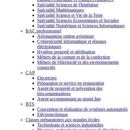
Spécialité Sciences de l'Ingénieur
Spécialité Mathématiques
Spécialité Science et Vie de la Terre
Spécialité Sciences Economiques et Sociales
Spécialité Numérique et Sciences Informatiques
BAC professionnel
Aéronautique option avionique
Cybersécurité informatique et réseaux
éléctroniques
Hygiène propreté et stérilisation
Métiers de la couture et de la confection
Métiers de l'électricité et des environnements
connectés
CAP
Electricien
Préparation et service en restauration
Agent de propreté et prévention des
biocontaminations
Agent accompagnant au grand âge
BTS
Conception et réalisation de systèmes automatisés
Eléctrotechnique
Classes préparatoires aux grandes écoles
Technologie et sciences industrielles