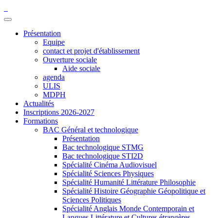
Présentation
Equipe
contact et projet d'établissement
Ouverture sociale
Aide sociale
agenda
ULIS
MDPH
Actualités
Inscriptions 2026-2027
Formations
BAC Général et technologique
Présentation
Bac technologique STMG
Bac technologique STI2D
Spécialité Cinéma Audiovisuel
Spécialité Sciences Physiques
Spécialité Humanité Littérature Philosophie
Spécialité Histoire Géographie Géopolitique et
Sciences Politiques
Spécialité Anglais Monde Contemporain et
Langues Littérature et Cultures étrangères