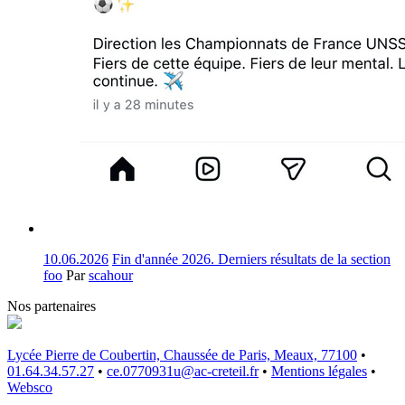
10.06.2026
Fin d'année 2026. Derniers résultats de la section
foo
Par
scahour
Nos partenaires
Lycée Pierre de Coubertin, Chaussée de Paris, Meaux, 77100
•
01.64.34.57.27
•
ce.0770931u@ac-creteil.fr
•
Mentions légales
•
Websco