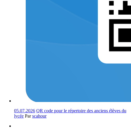
05.07.2026
QR code pour le répertoire des anciens élèves du
lycée
Par
scahour