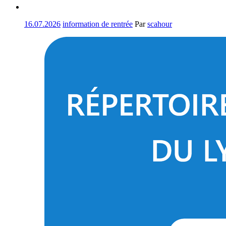
16.07.2026
information de rentrée
Par
scahour