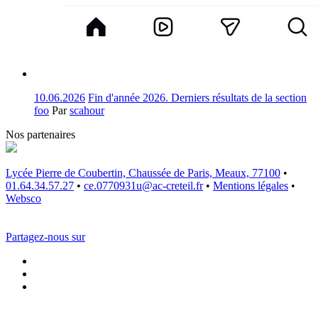
10.06.2026
Fin d'année 2026. Derniers résultats de la section
foo
Par
scahour
Nos partenaires
Lycée Pierre de Coubertin, Chaussée de Paris, Meaux, 77100
•
01.64.34.57.27
•
ce.0770931u@ac-creteil.fr
•
Mentions légales
•
Websco
Partagez-nous sur