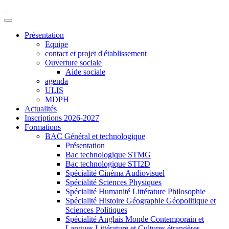
Présentation
Equipe
contact et projet d'établissement
Ouverture sociale
Aide sociale
agenda
ULIS
MDPH
Actualités
Inscriptions 2026-2027
Formations
BAC Général et technologique
Présentation
Bac technologique STMG
Bac technologique STI2D
Spécialité Cinéma Audiovisuel
Spécialité Sciences Physiques
Spécialité Humanité Littérature Philosophie
Spécialité Histoire Géographie Géopolitique et
Sciences Politiques
Spécialité Anglais Monde Contemporain et
Langues Littérature et Cultures étrangères