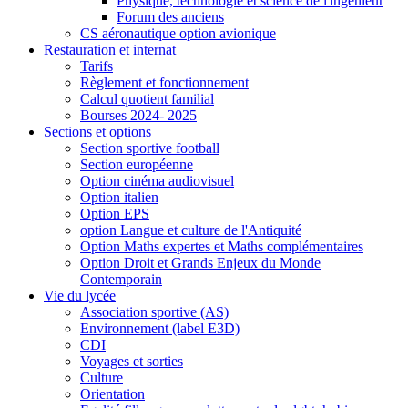
Physique, technologie et science de l'ingénieur
Forum des anciens
CS aéronautique option avionique
Restauration et internat
Tarifs
Règlement et fonctionnement
Calcul quotient familial
Bourses 2024- 2025
Sections et options
Section sportive football
Section européenne
Option cinéma audiovisuel
Option italien
Option EPS
option Langue et culture de l'Antiquité
Option Maths expertes et Maths complémentaires
Option Droit et Grands Enjeux du Monde
Contemporain
Vie du lycée
Association sportive (AS)
Environnement (label E3D)
CDI
Voyages et sorties
Culture
Orientation