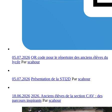
05.07.2026
QR code pour le répertoire des anciens élèves du
lycée
Par
scahour
05.07.2026
Présentation de la STI2D
Par
scahour
18.06.2026
2026. Anciens élèves de la section CAV : des
parcours inspirants
Par
scahour