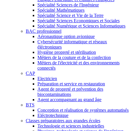
Spécialité Sciences de l'Ingénieur
Spécialité Mathématiques
Spécialité Science et Vie de la Terre
Spécialité Sciences Economiques et Sociales
Spécialité Numérique et Sciences Informatiques
BAC professionnel
Aéronautique option avionique
Cybersécurité informatique et réseaux
éléctroniques
Hygiène propreté et stérilisation
Métiers de la couture et de la confection
Métiers de l'électricité et des environnements
connectés
CAP
Electricien
Préparation et service en restauration
Agent de propreté et prévention des
biocontaminations
Agent accompagnant au grand âge
BTS
Conception et réalisation de systèmes automatisés
Eléctrotechnique
Classes préparatoires aux grandes écoles
Technologie et sciences industrielles