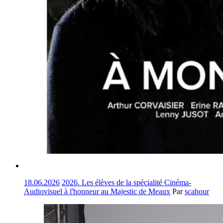
18.06.2026
2026. Les élèves de la spécialité Cinéma-
Audiovisuel à l'honneur au Majestic de Meaux
Par
scahour