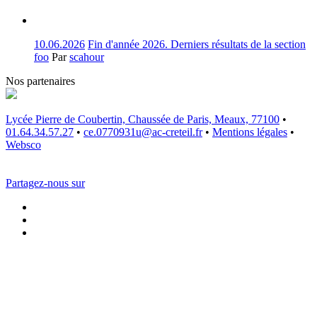
10.06.2026
Fin d'année 2026. Derniers résultats de la section
foo
Par
scahour
Nos partenaires
Lycée Pierre de Coubertin, Chaussée de Paris, Meaux, 77100
•
01.64.34.57.27
•
ce.0770931u@ac-creteil.fr
•
Mentions légales
•
Websco
Partagez-nous sur