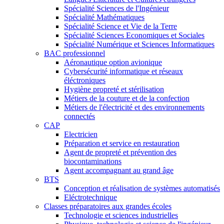
Spécialité Sciences de l'Ingénieur
Spécialité Mathématiques
Spécialité Science et Vie de la Terre
Spécialité Sciences Economiques et Sociales
Spécialité Numérique et Sciences Informatiques
BAC professionnel
Aéronautique option avionique
Cybersécurité informatique et réseaux
éléctroniques
Hygiène propreté et stérilisation
Métiers de la couture et de la confection
Métiers de l'électricité et des environnements
connectés
CAP
Electricien
Préparation et service en restauration
Agent de propreté et prévention des
biocontaminations
Agent accompagnant au grand âge
BTS
Conception et réalisation de systèmes automatisés
Eléctrotechnique
Classes préparatoires aux grandes écoles
Technologie et sciences industrielles