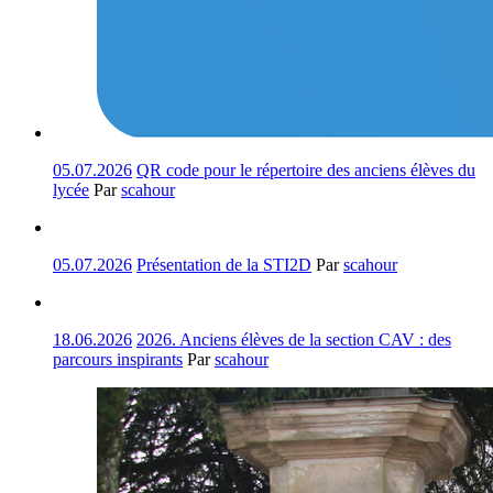
05.07.2026
QR code pour le répertoire des anciens élèves du
lycée
Par
scahour
05.07.2026
Présentation de la STI2D
Par
scahour
18.06.2026
2026. Anciens élèves de la section CAV : des
parcours inspirants
Par
scahour