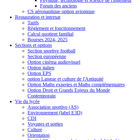
Physique, technologie et science de l'ingénieur
Forum des anciens
CS aéronautique option avionique
Restauration et internat
Tarifs
Règlement et fonctionnement
Calcul quotient familial
Bourses 2024- 2025
Sections et options
Section sportive football
Section européenne
Option cinéma audiovisuel
Option italien
Option EPS
option Langue et culture de l'Antiquité
Option Maths expertes et Maths complémentaires
Option Droit et Grands Enjeux du Monde
Contemporain
Vie du lycée
Association sportive (AS)
Environnement (label E3D)
CDI
Voyages et sorties
Culture
Orientation