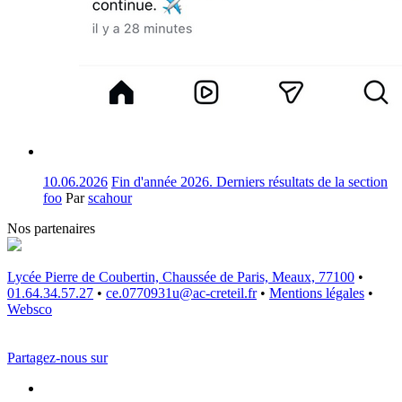
10.06.2026
Fin d'année 2026. Derniers résultats de la section
foo
Par
scahour
Nos partenaires
Lycée Pierre de Coubertin, Chaussée de Paris, Meaux, 77100
•
01.64.34.57.27
•
ce.0770931u@ac-creteil.fr
•
Mentions légales
•
Websco
Partagez-nous sur