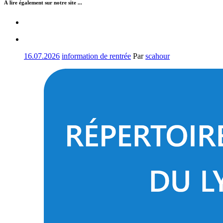
À lire également sur notre site ...
16.07.2026
information de rentrée
Par
scahour