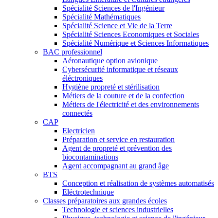
Spécialité Sciences de l'Ingénieur
Spécialité Mathématiques
Spécialité Science et Vie de la Terre
Spécialité Sciences Economiques et Sociales
Spécialité Numérique et Sciences Informatiques
BAC professionnel
Aéronautique option avionique
Cybersécurité informatique et réseaux
éléctroniques
Hygiène propreté et stérilisation
Métiers de la couture et de la confection
Métiers de l'électricité et des environnements
connectés
CAP
Electricien
Préparation et service en restauration
Agent de propreté et prévention des
biocontaminations
Agent accompagnant au grand âge
BTS
Conception et réalisation de systèmes automatisés
Eléctrotechnique
Classes préparatoires aux grandes écoles
Technologie et sciences industrielles