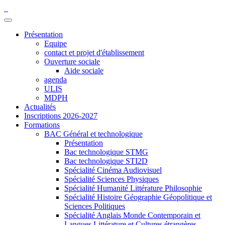
Présentation
Equipe
contact et projet d'établissement
Ouverture sociale
Aide sociale
agenda
ULIS
MDPH
Actualités
Inscriptions 2026-2027
Formations
BAC Général et technologique
Présentation
Bac technologique STMG
Bac technologique STI2D
Spécialité Cinéma Audiovisuel
Spécialité Sciences Physiques
Spécialité Humanité Littérature Philosophie
Spécialité Histoire Géographie Géopolitique et
Sciences Politiques
Spécialité Anglais Monde Contemporain et
Langues Littérature et Cultures étrangères