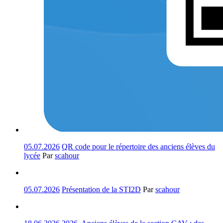
05.07.2026
QR code pour le répertoire des anciens élèves du
lycée
Par
scahour
05.07.2026
Présentation de la STI2D
Par
scahour