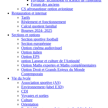
Physique, technologie et science de l'ingénieur
Forum des anciens
CS aéronautique option avionique
Restauration et internat
Tarifs
Règlement et fonctionnement
Calcul quotient familial
Bourses 2024- 2025
Sections et options
Section sportive football
Section européenne
Option cinéma audiovisuel
Option italien
Option EPS
option Langue et culture de l'Antiquité
Option Maths expertes et Maths complémentaires
Option Droit et Grands Enjeux du Monde
Contemporain
Vie du lycée
Association sportive (AS)
Environnement (label E3D)
CDI
Voyages et sorties
Culture
Orientation