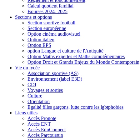
Règlement et fonctionnement
Calcul quotient familial
Bourses 2024- 2025
Sections et options
Section sportive football
Section européenne
Option cinéma audiovisuel
Option italien
Option EPS
option Langue et culture de l'Antiquité
Option Maths expertes et Maths complémentaires
Option Droit et Grands Enjeux du Monde Contemporain
Vie du lycée
Association sportive (AS)
Environnement (label E3D)
CDI
Voyages et sorties
Culture
Orientation
Egalité filles garçons, lutte contre les lgbtphobies
Liens utiles
Accès Pronote
Accès ENT
Accès EduConnect
Accès Parcoursup