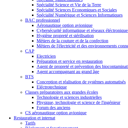
Spécialité Science et Vie de la Terre
Spécialité Sciences Economiques et Sociales
Spécialité Numérique et Sciences Informatiques
BAC professionnel
Aéronautique option avionique
Cybersécurité informatique et réseaux éléctronique
Hygiène propreté et stérilisation
Métiers de la couture et de la confection
Métiers de l'électricité et des environnements conn
CAP
Electricien
Préparation et service en restauration
Agent de propreté et prévention des biocontaminat
Agent accompagnant au grand âge
BTS
Conception et réalisation de systèmes automatisés
Eléctrotechnique
Classes préparatoires aux grandes écoles
Technologie et sciences industrielles
Physique, technologie et science de l'ingénieur
Forum des anciens
CS aéronautique option avionique
Restauration et internat
Tarifs