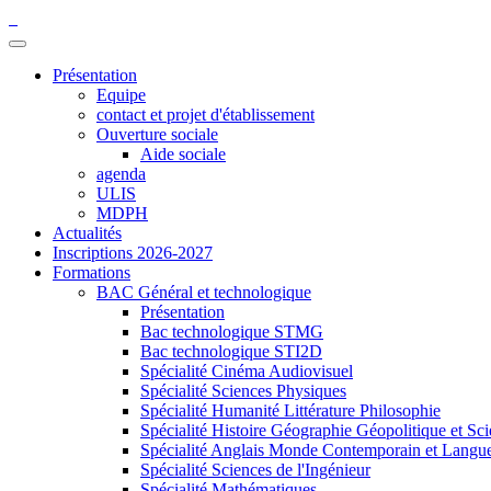
Présentation
Equipe
contact et projet d'établissement
Ouverture sociale
Aide sociale
agenda
ULIS
MDPH
Actualités
Inscriptions 2026-2027
Formations
BAC Général et technologique
Présentation
Bac technologique STMG
Bac technologique STI2D
Spécialité Cinéma Audiovisuel
Spécialité Sciences Physiques
Spécialité Humanité Littérature Philosophie
Spécialité Histoire Géographie Géopolitique et Sci
Spécialité Anglais Monde Contemporain et Langues 
Spécialité Sciences de l'Ingénieur
Spécialité Mathématiques