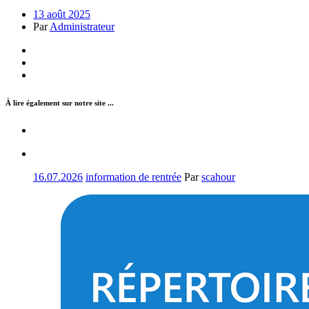
13 août 2025
Par
Administrateur
À lire également sur notre site ...
16.07.2026
information de rentrée
Par
scahour