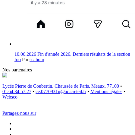
10.06.2026
Fin d'année 2026. Derniers résultats de la section
foo
Par
scahour
Nos partenaires
Lycée Pierre de Coubertin, Chaussée de Paris, Meaux, 77100
•
01.64.34.57.27
•
ce.0770931u@ac-creteil.fr
•
Mentions légales
•
Websco
Partagez-nous sur