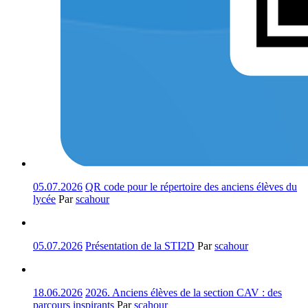
05.07.2026
QR code pour le répertoire des anciens élèves du
lycée
Par
scahour
05.07.2026
Présentation de la STI2D
Par
scahour
18.06.2026
2026. Anciens élèves de la section CAV : des
parcours inspirants
Par
scahour