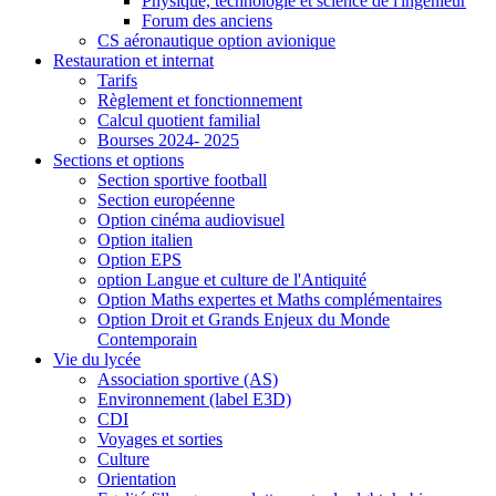
Physique, technologie et science de l'ingénieur
Forum des anciens
CS aéronautique option avionique
Restauration et internat
Tarifs
Règlement et fonctionnement
Calcul quotient familial
Bourses 2024- 2025
Sections et options
Section sportive football
Section européenne
Option cinéma audiovisuel
Option italien
Option EPS
option Langue et culture de l'Antiquité
Option Maths expertes et Maths complémentaires
Option Droit et Grands Enjeux du Monde
Contemporain
Vie du lycée
Association sportive (AS)
Environnement (label E3D)
CDI
Voyages et sorties
Culture
Orientation