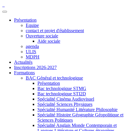
Présentation
Equipe
contact et projet d'établissement
Ouverture sociale
Aide sociale
agenda
ULIS
MDPH
Actualités
Inscriptions 2026-2027
Formations
BAC Général et technologique
Présentation
Bac technologique STMG
Bac technologique STI2D
Spécialité Cinéma Audiovisuel
Spécialité Sciences Physiques
Spécialité Humanité Littérature Philosophie
Spécialité Histoire Géographie Géopolitique et
Sciences Politiques
Spécialité Anglais Monde Contemporain et
Langues Littérature et Cultures étrangères