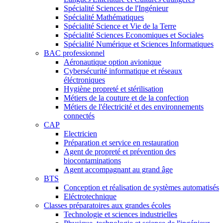
Spécialité Sciences de l'Ingénieur
Spécialité Mathématiques
Spécialité Science et Vie de la Terre
Spécialité Sciences Economiques et Sociales
Spécialité Numérique et Sciences Informatiques
BAC professionnel
Aéronautique option avionique
Cybersécurité informatique et réseaux
éléctroniques
Hygiène propreté et stérilisation
Métiers de la couture et de la confection
Métiers de l'électricité et des environnements
connectés
CAP
Electricien
Préparation et service en restauration
Agent de propreté et prévention des
biocontaminations
Agent accompagnant au grand âge
BTS
Conception et réalisation de systèmes automatisés
Eléctrotechnique
Classes préparatoires aux grandes écoles
Technologie et sciences industrielles