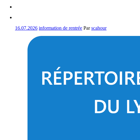
16.07.2026
information de rentrée
Par
scahour