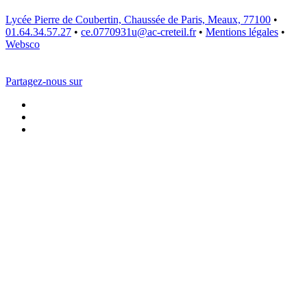
Lycée Pierre de Coubertin, Chaussée de Paris, Meaux, 77100
•
01.64.34.57.27
•
ce.0770931u@ac-creteil.fr
•
Mentions légales
•
Websco
Partagez-nous sur