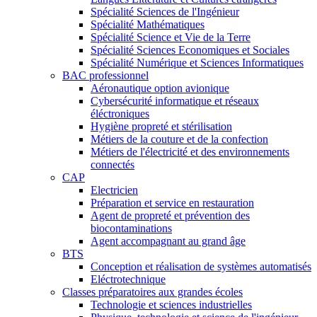
Spécialité Sciences de l'Ingénieur
Spécialité Mathématiques
Spécialité Science et Vie de la Terre
Spécialité Sciences Economiques et Sociales
Spécialité Numérique et Sciences Informatiques
BAC professionnel
Aéronautique option avionique
Cybersécurité informatique et réseaux
éléctroniques
Hygiène propreté et stérilisation
Métiers de la couture et de la confection
Métiers de l'électricité et des environnements
connectés
CAP
Electricien
Préparation et service en restauration
Agent de propreté et prévention des
biocontaminations
Agent accompagnant au grand âge
BTS
Conception et réalisation de systèmes automatisés
Eléctrotechnique
Classes préparatoires aux grandes écoles
Technologie et sciences industrielles