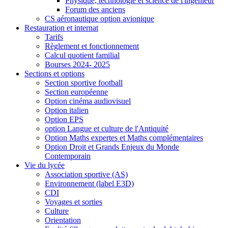
Physique, technologie et science de l'ingénieur
Forum des anciens
CS aéronautique option avionique
Restauration et internat
Tarifs
Règlement et fonctionnement
Calcul quotient familial
Bourses 2024- 2025
Sections et options
Section sportive football
Section européenne
Option cinéma audiovisuel
Option italien
Option EPS
option Langue et culture de l'Antiquité
Option Maths expertes et Maths complémentaires
Option Droit et Grands Enjeux du Monde
Contemporain
Vie du lycée
Association sportive (AS)
Environnement (label E3D)
CDI
Voyages et sorties
Culture
Orientation