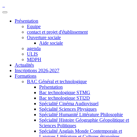
Présentation
Equipe
contact et projet d'établissement
Ouverture sociale
Aide sociale
agenda
ULIS
MDPH
Actualités
Inscriptions 2026-2027
Formations
BAC Général et technologique
Présentation
Bac technologique STMG
Bac technologique STI2D
Spécialité Cinéma Audiovisuel
Spécialité Sciences Physiques
Spécialité Humanité Littérature Philosophie
Spécialité Histoire Géographie Géopolitique et
Sciences Politiques
Spécialité Anglais Monde Contemporain et
Langues Littérature et Cultures étrangères