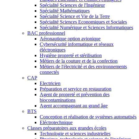
Spécialité Sciences de l'Ingénieur
Spécialité Mathématiques
Spécialité Science et Vie de la Terre
Spécialité Sciences Economiques et Sociales
Spécialité Numérique et Sciences Informatiques
BAC professionnel
Aéronautique option avionique
Cybersécurité informatique et réseaux
éléctroniques
Hygiène propreté et stérilisation
Métiers de la couture et de la confection
Métiers de l'électricité et des environnements
connectés
CAP
Electricien
Préparation et service en restauration
Agent de propreté et prévention des
biocontaminations
Agent accompagnant au grand âge
BTS
Conception et réalisation de systèmes automatisés
Eléctrotechnique
Classes préparatoires aux grandes écoles
Technologie et sciences industrielles