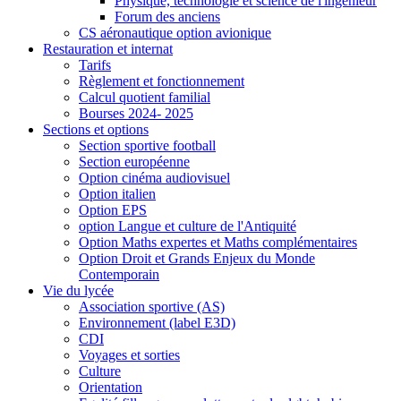
Physique, technologie et science de l'ingénieur
Forum des anciens
CS aéronautique option avionique
Restauration et internat
Tarifs
Règlement et fonctionnement
Calcul quotient familial
Bourses 2024- 2025
Sections et options
Section sportive football
Section européenne
Option cinéma audiovisuel
Option italien
Option EPS
option Langue et culture de l'Antiquité
Option Maths expertes et Maths complémentaires
Option Droit et Grands Enjeux du Monde
Contemporain
Vie du lycée
Association sportive (AS)
Environnement (label E3D)
CDI
Voyages et sorties
Culture
Orientation