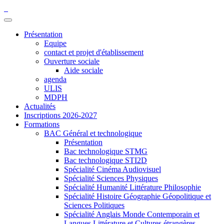
Présentation
Equipe
contact et projet d'établissement
Ouverture sociale
Aide sociale
agenda
ULIS
MDPH
Actualités
Inscriptions 2026-2027
Formations
BAC Général et technologique
Présentation
Bac technologique STMG
Bac technologique STI2D
Spécialité Cinéma Audiovisuel
Spécialité Sciences Physiques
Spécialité Humanité Littérature Philosophie
Spécialité Histoire Géographie Géopolitique et
Sciences Politiques
Spécialité Anglais Monde Contemporain et
Langues Littérature et Cultures étrangères