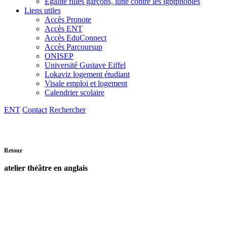
Egalité filles garçons, lutte contre les lgbtphobies
Liens utiles
Accès Pronote
Accès ENT
Accès EduConnect
Accès Parcoursup
ONISEP
Université Gustave Eiffel
Lokaviz logement étudiant
Visale emploi et logement
Calendrier scolaire
ENT
Contact
Rechercher
Retour
atelier théâtre en anglais