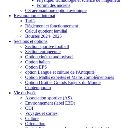
Physique, technologie et science de l'ingénieur
Forum des anciens
CS aéronautique option avionique
Restauration et internat
Tarifs
Règlement et fonctionnement
Calcul quotient familial
Bourses 2024- 2025
Sections et options
Section sportive football
Section européenne
Option cinéma audiovisuel
Option italien
Option EPS
option Langue et culture de l'Antiquité
Option Maths expertes et Maths complémentaires
Option Droit et Grands Enjeux du Monde
Contemporain
Vie du lycée
Association sportive (AS)
Environnement (label E3D)
CDI
Voyages et sorties
Culture
Orientation