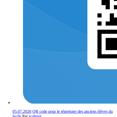
05.07.2026
QR code pour le répertoire des anciens élèves du
lycée
Par
scahour