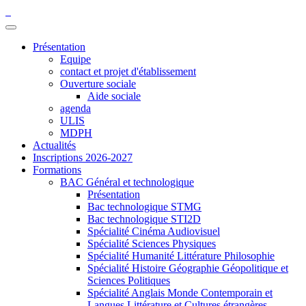
Présentation
Equipe
contact et projet d'établissement
Ouverture sociale
Aide sociale
agenda
ULIS
MDPH
Actualités
Inscriptions 2026-2027
Formations
BAC Général et technologique
Présentation
Bac technologique STMG
Bac technologique STI2D
Spécialité Cinéma Audiovisuel
Spécialité Sciences Physiques
Spécialité Humanité Littérature Philosophie
Spécialité Histoire Géographie Géopolitique et
Sciences Politiques
Spécialité Anglais Monde Contemporain et
Langues Littérature et Cultures étrangères