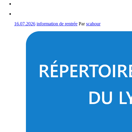
16.07.2026
information de rentrée
Par
scahour