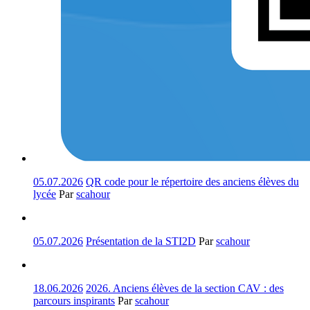
05.07.2026
QR code pour le répertoire des anciens élèves du
lycée
Par
scahour
05.07.2026
Présentation de la STI2D
Par
scahour
18.06.2026
2026. Anciens élèves de la section CAV : des
parcours inspirants
Par
scahour