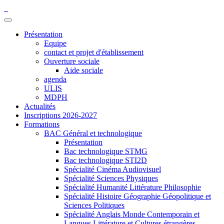
Présentation
Equipe
contact et projet d'établissement
Ouverture sociale
Aide sociale
agenda
ULIS
MDPH
Actualités
Inscriptions 2026-2027
Formations
BAC Général et technologique
Présentation
Bac technologique STMG
Bac technologique STI2D
Spécialité Cinéma Audiovisuel
Spécialité Sciences Physiques
Spécialité Humanité Littérature Philosophie
Spécialité Histoire Géographie Géopolitique et
Sciences Politiques
Spécialité Anglais Monde Contemporain et
Langues Littérature et Cultures étrangères