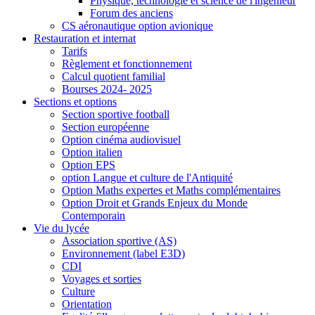
Physique, technologie et science de l'ingénieur
Forum des anciens
CS aéronautique option avionique
Restauration et internat
Tarifs
Règlement et fonctionnement
Calcul quotient familial
Bourses 2024- 2025
Sections et options
Section sportive football
Section européenne
Option cinéma audiovisuel
Option italien
Option EPS
option Langue et culture de l'Antiquité
Option Maths expertes et Maths complémentaires
Option Droit et Grands Enjeux du Monde
Contemporain
Vie du lycée
Association sportive (AS)
Environnement (label E3D)
CDI
Voyages et sorties
Culture
Orientation