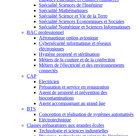
Spécialité Sciences de l'Ingénieur
Spécialité Mathématiques
Spécialité Science et Vie de la Terre
Spécialité Sciences Economiques et Sociales
Spécialité Numérique et Sciences Informatiques
BAC professionnel
Aéronautique option avionique
Cybersécurité informatique et réseaux
éléctroniques
Hygiène propreté et stérilisation
Métiers de la couture et de la confection
Métiers de l'électricité et des environnements
connectés
CAP
Electricien
Préparation et service en restauration
Agent de propreté et prévention des
biocontaminations
Agent accompagnant au grand âge
BTS
Conception et réalisation de systèmes automatisés
Eléctrotechnique
Classes préparatoires aux grandes écoles
Technologie et sciences industrielles