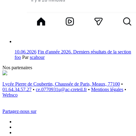
10.06.2026
Fin d'année 2026. Derniers résultats de la section
foo
Par
scahour
Nos partenaires
Lycée Pierre de Coubertin, Chaussée de Paris, Meaux, 77100
•
01.64.34.57.27
•
ce.0770931u@ac-creteil.fr
•
Mentions légales
•
Websco
Partagez-nous sur