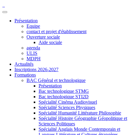
Présentation
Equipe
contact et projet d'établissement
Ouverture sociale
Aide sociale
agenda
ULIS
MDPH
Actualités
Inscriptions 2026-2027
Formations
BAC Général et technologique
Présentation
Bac technologique STMG
Bac technologique STI2D
Spécialité Cinéma Audiovisuel
Spécialité Sciences Physiques
Spécialité Humanité Littérature Philosophie
Spécialité Histoire Géographie Géopolitique et
Sciences Politiques
Spécialité Anglais Monde Contemporain et
Langues Littérature et Cultures étrangères