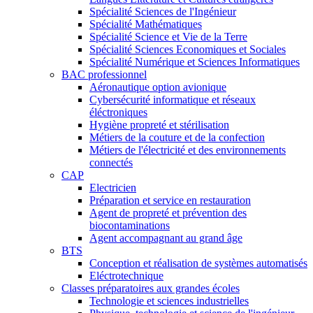
Spécialité Sciences de l'Ingénieur
Spécialité Mathématiques
Spécialité Science et Vie de la Terre
Spécialité Sciences Economiques et Sociales
Spécialité Numérique et Sciences Informatiques
BAC professionnel
Aéronautique option avionique
Cybersécurité informatique et réseaux
éléctroniques
Hygiène propreté et stérilisation
Métiers de la couture et de la confection
Métiers de l'électricité et des environnements
connectés
CAP
Electricien
Préparation et service en restauration
Agent de propreté et prévention des
biocontaminations
Agent accompagnant au grand âge
BTS
Conception et réalisation de systèmes automatisés
Eléctrotechnique
Classes préparatoires aux grandes écoles
Technologie et sciences industrielles