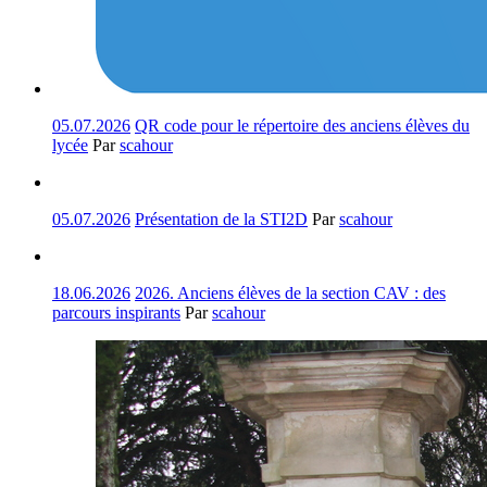
05.07.2026
QR code pour le répertoire des anciens élèves du
lycée
Par
scahour
05.07.2026
Présentation de la STI2D
Par
scahour
18.06.2026
2026. Anciens élèves de la section CAV : des
parcours inspirants
Par
scahour