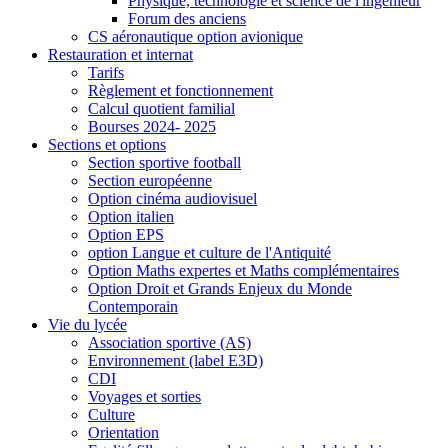
Physique, technologie et science de l'ingénieur
Forum des anciens
CS aéronautique option avionique
Restauration et internat
Tarifs
Règlement et fonctionnement
Calcul quotient familial
Bourses 2024- 2025
Sections et options
Section sportive football
Section européenne
Option cinéma audiovisuel
Option italien
Option EPS
option Langue et culture de l'Antiquité
Option Maths expertes et Maths complémentaires
Option Droit et Grands Enjeux du Monde
Contemporain
Vie du lycée
Association sportive (AS)
Environnement (label E3D)
CDI
Voyages et sorties
Culture
Orientation