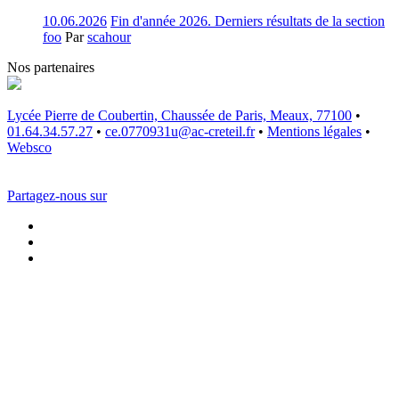
10.06.2026
Fin d'année 2026. Derniers résultats de la section
foo
Par
scahour
Nos partenaires
Lycée Pierre de Coubertin, Chaussée de Paris, Meaux, 77100
•
01.64.34.57.27
•
ce.0770931u@ac-creteil.fr
•
Mentions légales
•
Websco
Partagez-nous sur