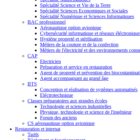
Spécialité Science et Vie de la Terre
Spécialité Sciences Economiques et Sociales
Spécialité Numérique et Sciences Informatiques
BAC professionnel
Aéronautique option avionique
Cybersécurité informatique et réseaux éléctronique
Hygiène propreté et stérilisation
Métiers de la couture et de la confection
Métiers de l'électricité et des environnements conn
CAP
Electricien
Préparation et service en restauration
Agent de propreté et prévention des biocontaminat
Agent accompagnant au grand âge
BTS
Conception et réalisation de systèmes automatisés
Eléctrotechnique
Classes préparatoires aux grandes écoles
Technologie et sciences industrielles
Physique, technologie et science de l'ingénieur
Forum des anciens
CS aéronautique option avionique
Restauration et internat
Tarifs