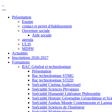
Présentation
Equipe
contact et projet d'établissement
Ouverture sociale
Aide sociale
agenda
ULIS
MDPH
Actualités
Inscriptions 2026-2027
Formations
BAC Général et technologique
Présentation
Bac technologique STMG
Bac technologique STI2D
Spécialité Cinéma Audiovisuel
Spécialité Sciences Physiques
Spécialité Humanité Littérature Philosophie
Spécialité Histoire Géographie Géopolitique et Sci
Spécialité Anglais Monde Contemporain et Langues 
Spécialité Sciences de l'Ingénieur
Spécialité Mathématiques