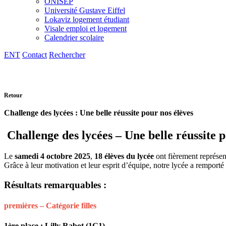
ONISEP
Université Gustave Eiffel
Lokaviz logement étudiant
Visale emploi et logement
Calendrier scolaire
ENT
Contact
Rechercher
Retour
Challenge des lycées : Une belle réussite pour nos élèves
Challenge des lycées – Une belle réussite p
Le
samedi 4 octobre 2025
,
18 élèves du lycée
ont fièrement représen
Grâce à leur motivation et leur esprit d’équipe, notre lycée a remporté
Résultats remarquables :
premières – Catégorie filles
1ère place : Lilly Rabot (1G1)