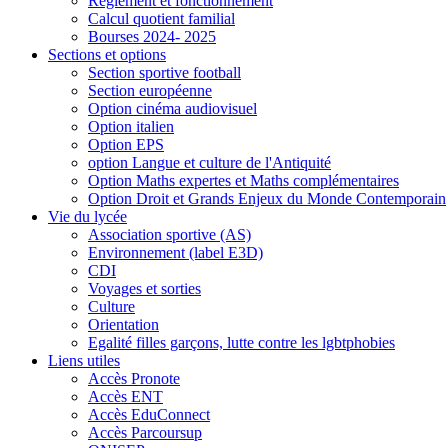
Règlement et fonctionnement
Calcul quotient familial
Bourses 2024- 2025
Sections et options
Section sportive football
Section européenne
Option cinéma audiovisuel
Option italien
Option EPS
option Langue et culture de l'Antiquité
Option Maths expertes et Maths complémentaires
Option Droit et Grands Enjeux du Monde Contemporain
Vie du lycée
Association sportive (AS)
Environnement (label E3D)
CDI
Voyages et sorties
Culture
Orientation
Egalité filles garçons, lutte contre les lgbtphobies
Liens utiles
Accès Pronote
Accès ENT
Accès EduConnect
Accès Parcoursup