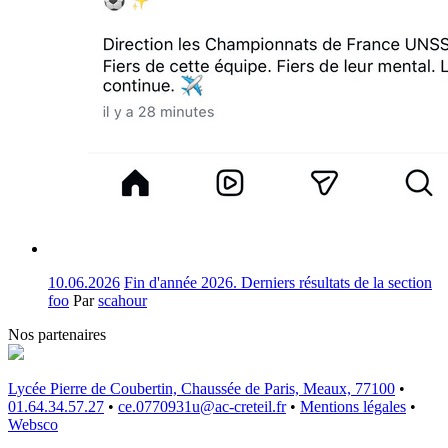
10.06.2026
Fin d'année 2026. Derniers résultats de la section
foo
Par
scahour
Nos partenaires
Lycée Pierre de Coubertin, Chaussée de Paris, Meaux, 77100
•
01.64.34.57.27
•
ce.0770931u@ac-creteil.fr
•
Mentions légales
•
Websco