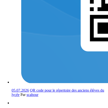
05.07.2026
QR code pour le répertoire des anciens élèves du
lycée
Par
scahour