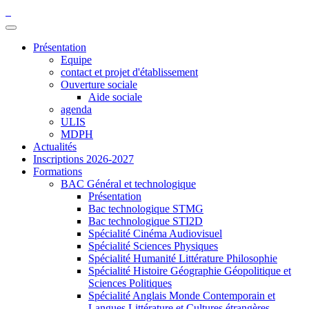
Présentation
Equipe
contact et projet d'établissement
Ouverture sociale
Aide sociale
agenda
ULIS
MDPH
Actualités
Inscriptions 2026-2027
Formations
BAC Général et technologique
Présentation
Bac technologique STMG
Bac technologique STI2D
Spécialité Cinéma Audiovisuel
Spécialité Sciences Physiques
Spécialité Humanité Littérature Philosophie
Spécialité Histoire Géographie Géopolitique et
Sciences Politiques
Spécialité Anglais Monde Contemporain et
Langues Littérature et Cultures étrangères