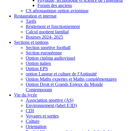
Physique, technologie et science de l'ingénieur
Forum des anciens
CS aéronautique option avionique
Restauration et internat
Tarifs
Règlement et fonctionnement
Calcul quotient familial
Bourses 2024- 2025
Sections et options
Section sportive football
Section européenne
Option cinéma audiovisuel
Option italien
Option EPS
option Langue et culture de l'Antiquité
Option Maths expertes et Maths complémentaires
Option Droit et Grands Enjeux du Monde
Contemporain
Vie du lycée
Association sportive (AS)
Environnement (label E3D)
CDI
Voyages et sorties
Culture
Orientation