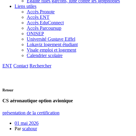
Egalité filles garçons, lutte contre les lgbtphobies
Liens utiles
Accès Pronote
Accès ENT
Accès EduConnect
Accès Parcoursup
ONISEP
Université Gustave Eiffel
Lokaviz logement étudiant
Visale emploi et logement
Calendrier scolaire
ENT
Contact
Rechercher
Retour
CS aéronautique option avionique
présentation de la certification
01 mai 2026
Par
scahour