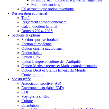
Physique, technologie et science de l'ingénieur
Forum des anciens
CS aéronautique option avionique
Restauration et internat
Tarifs
Règlement et fonctionnement
Calcul quotient familial
Bourses 2024- 2025
Sections et options
Section sportive football
Section européenne
Option cinéma audiovisuel
Option italien
Option EPS
option Langue et culture de l'Antiquité
Option Maths expertes et Maths complémentaires
Option Droit et Grands Enjeux du Monde
Contemporain
Vie du lycée
Association sportive (AS)
Environnement (label E3D)
CDI
Voyages et sorties
Culture
Orientation