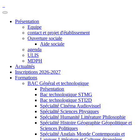
Présentation
Equipe
contact et projet d'établissement
Ouverture sociale
Aide sociale
agenda
ULIS
MDPH
Actualités
Inscriptions 2026-2027
Formations
BAC Général et technologique
Présentation
Bac technologique STMG
Bac technologique STI2D
Spécialité Cinéma Audiovisuel
Spécialité Sciences Physiques
Spécialité Humanité Littérature Philosophie
Spécialité Histoire Géographie Géopolitique et
Sciences Politiques
Spécialité Anglais Monde Contemporain et
Langues Littérature et Cultures étrangères