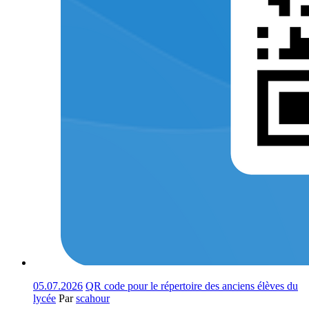
05.07.2026
QR code pour le répertoire des anciens élèves du
lycée
Par
scahour