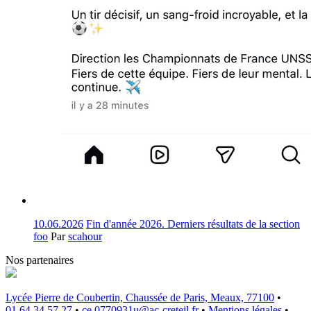
10.06.2026
Fin d'année 2026. Derniers résultats de la section
foo
Par
scahour
Nos partenaires
Lycée Pierre de Coubertin, Chaussée de Paris, Meaux, 77100
•
01.64.34.57.27
•
ce.0770931u@ac-creteil.fr
•
Mentions légales
•