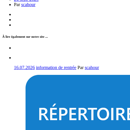
Par
scahour
À lire également sur notre site ...
16.07.2026
information de rentrée
Par
scahour