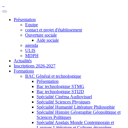
Présentation
Equipe
contact et projet d'établissement
Ouverture sociale
Aide sociale
agenda
ULIS
MDPH
Actualités
Inscriptions 2026-2027
Formations
BAC Général et technologique
Présentation
Bac technologique STMG
Bac technologique STI2D
Spécialité Cinéma Audiovisuel
Spécialité Sciences Physiques
Spécialité Humanité Littérature Philosophie
Spécialité Histoire Géographie Géopolitique et
Sciences Politiques
Spécialité Anglais Monde Contemporain et
Langues Littérature et Cultures étrangères