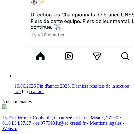
10.06.2026
Fin d'année 2026. Derniers résultats de la section
foo
Par
scahour
Nos partenaires
Lycée Pierre de Coubertin, Chaussée de Paris, Meaux, 77100
•
01.64.34.57.27
•
ce.0770931u@ac-creteil.fr
•
Mentions légales
•
Websco