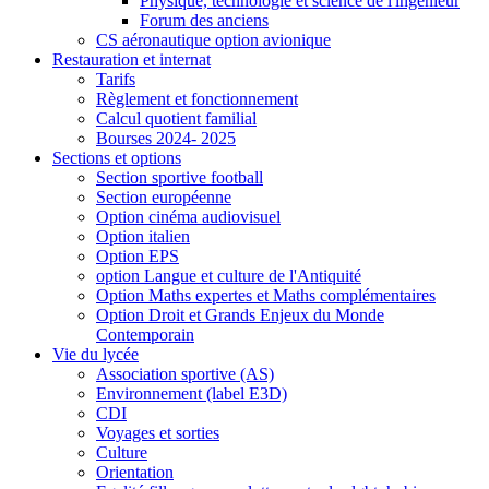
Physique, technologie et science de l'ingénieur
Forum des anciens
CS aéronautique option avionique
Restauration et internat
Tarifs
Règlement et fonctionnement
Calcul quotient familial
Bourses 2024- 2025
Sections et options
Section sportive football
Section européenne
Option cinéma audiovisuel
Option italien
Option EPS
option Langue et culture de l'Antiquité
Option Maths expertes et Maths complémentaires
Option Droit et Grands Enjeux du Monde
Contemporain
Vie du lycée
Association sportive (AS)
Environnement (label E3D)
CDI
Voyages et sorties
Culture
Orientation