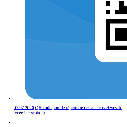
05.07.2026
QR code pour le répertoire des anciens élèves du
lycée
Par
scahour