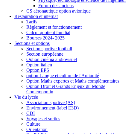
Physique, technologie et science de l'ingénieur
Forum des anciens
CS aéronautique option avionique
Restauration et internat
Tarifs
Règlement et fonctionnement
Calcul quotient familial
Bourses 2024- 2025
Sections et options
Section sportive football
Section européenne
Option cinéma audiovisuel
Option italien
Option EPS
option Langue et culture de l'Antiquité
Option Maths expertes et Maths complémentaires
Option Droit et Grands Enjeux du Monde
Contemporain
Vie du lycée
Association sportive (AS)
Environnement (label E3D)
CDI
Voyages et sorties
Culture
Orientation