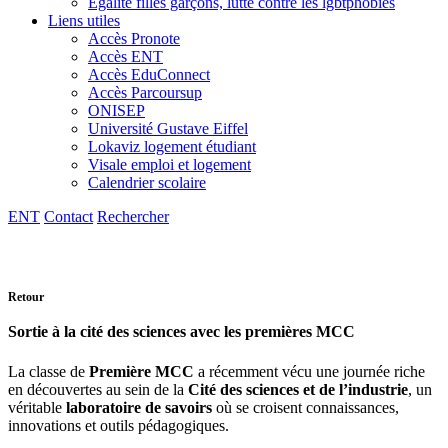
Egalité filles garçons, lutte contre les lgbtphobies
Liens utiles
Accès Pronote
Accès ENT
Accès EduConnect
Accès Parcoursup
ONISEP
Université Gustave Eiffel
Lokaviz logement étudiant
Visale emploi et logement
Calendrier scolaire
ENT
Contact
Rechercher
Retour
Sortie à la cité des sciences avec les premières MCC
La classe de
Première MCC
a récemment vécu une journée riche
en découvertes au sein de la
Cité des sciences et de l’industrie
, un
véritable
laboratoire de savoirs
où se croisent connaissances,
innovations et outils pédagogiques.