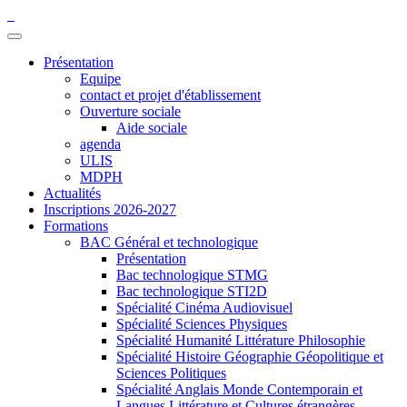
Présentation
Equipe
contact et projet d'établissement
Ouverture sociale
Aide sociale
agenda
ULIS
MDPH
Actualités
Inscriptions 2026-2027
Formations
BAC Général et technologique
Présentation
Bac technologique STMG
Bac technologique STI2D
Spécialité Cinéma Audiovisuel
Spécialité Sciences Physiques
Spécialité Humanité Littérature Philosophie
Spécialité Histoire Géographie Géopolitique et
Sciences Politiques
Spécialité Anglais Monde Contemporain et
Langues Littérature et Cultures étrangères