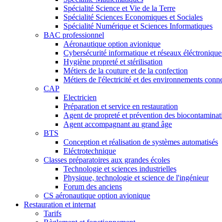
Spécialité Science et Vie de la Terre
Spécialité Sciences Economiques et Sociales
Spécialité Numérique et Sciences Informatiques
BAC professionnel
Aéronautique option avionique
Cybersécurité informatique et réseaux éléctronique
Hygiène propreté et stérilisation
Métiers de la couture et de la confection
Métiers de l'électricité et des environnements conn
CAP
Electricien
Préparation et service en restauration
Agent de propreté et prévention des biocontaminat
Agent accompagnant au grand âge
BTS
Conception et réalisation de systèmes automatisés
Eléctrotechnique
Classes préparatoires aux grandes écoles
Technologie et sciences industrielles
Physique, technologie et science de l'ingénieur
Forum des anciens
CS aéronautique option avionique
Restauration et internat
Tarifs