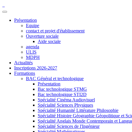
Présentation
Equipe
contact et projet d'établissement
Ouverture sociale
Aide sociale
agenda
ULIS
MDPH
Actualités
Inscriptions 2026-2027
Formations
BAC Général et technologique
Présentation
Bac technologique STMG
Bac technologique STI2D
Spécialité Cinéma Audiovisuel
Spécialité Sciences Physiques
Spécialité Humanité Littérature Philosophie
Spécialité Histoire Géographie Géopolitique et Sci
Spécialité Anglais Monde Contemporain et Langues 
Spécialité Sciences de l'Ingénieur
Spécialité Mathématiques