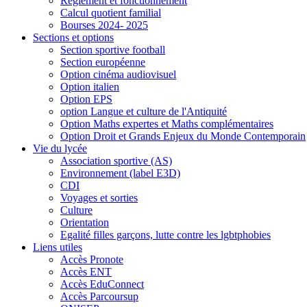
Règlement et fonctionnement
Calcul quotient familial
Bourses 2024- 2025
Sections et options
Section sportive football
Section européenne
Option cinéma audiovisuel
Option italien
Option EPS
option Langue et culture de l'Antiquité
Option Maths expertes et Maths complémentaires
Option Droit et Grands Enjeux du Monde Contemporain
Vie du lycée
Association sportive (AS)
Environnement (label E3D)
CDI
Voyages et sorties
Culture
Orientation
Egalité filles garçons, lutte contre les lgbtphobies
Liens utiles
Accès Pronote
Accès ENT
Accès EduConnect
Accès Parcoursup