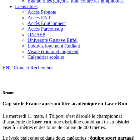
Egalité filles garçons, lutte contre les lgbtphobies
Liens utiles
Accès Pronote
Accès ENT
Accès EduConnect
Accès Parcoursup
ONISEP
Université Gustave Eiffel
Lokaviz logement étudiant
Visale emploi et logement
Calendrier scolaire
ENT
Contact
Rechercher
Retour
Cap sur le France après un titre académique en Laser Run
Le mercredi 11 mars, à Trilport, s’est déroulé le championnat
d’académie de
laser run
, une discipline combinant tir au pistolet
laser à 7 mètres et des tours de course de 400 mètres.
Le lycée était engagé dans deux catégories :
équipe sport partagé