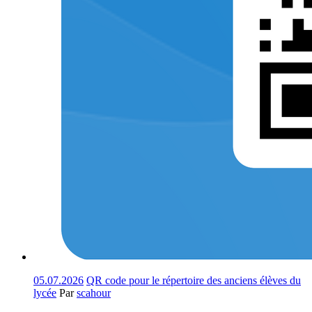
05.07.2026
QR code pour le répertoire des anciens élèves du
lycée
Par
scahour