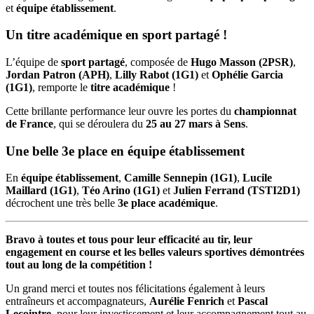
et
équipe établissement
.
Un titre académique en sport partagé !
L’équipe de
sport partagé
, composée de
Hugo Masson (2PSR)
,
Jordan Patron (APH)
,
Lilly Rabot (1G1)
et
Ophélie Garcia
(1G1)
, remporte le
titre académique
!
Cette brillante performance leur ouvre les portes du
championnat
de France
, qui se déroulera du
25 au 27 mars à Sens
.
Une belle 3e place en équipe établissement
En
équipe établissement
,
Camille Sennepin (1G1)
,
Lucile
Maillard (1G1)
,
Téo Arino (1G1)
et
Julien Ferrand (TSTI2D1)
décrochent une très belle
3e place académique
.
Bravo à toutes et tous pour leur efficacité au tir, leur
engagement en course et les belles valeurs sportives démontrées
tout au long de la compétition !
Un grand merci et toutes nos félicitations également à leurs
entraîneurs et accompagnateurs,
Aurélie Fenrich
et
Pascal
Lecointre
, pour leur investissement et leur accompagnement tout au