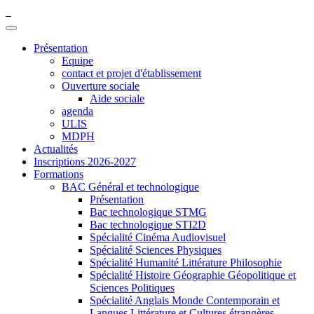
Présentation
Equipe
contact et projet d'établissement
Ouverture sociale
Aide sociale
agenda
ULIS
MDPH
Actualités
Inscriptions 2026-2027
Formations
BAC Général et technologique
Présentation
Bac technologique STMG
Bac technologique STI2D
Spécialité Cinéma Audiovisuel
Spécialité Sciences Physiques
Spécialité Humanité Littérature Philosophie
Spécialité Histoire Géographie Géopolitique et
Sciences Politiques
Spécialité Anglais Monde Contemporain et
Langues Littérature et Cultures étrangères