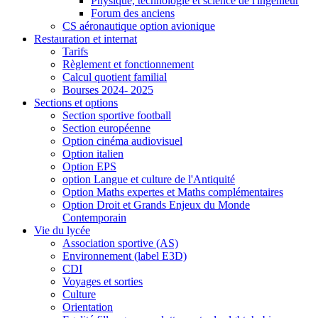
Physique, technologie et science de l'ingénieur
Forum des anciens
CS aéronautique option avionique
Restauration et internat
Tarifs
Règlement et fonctionnement
Calcul quotient familial
Bourses 2024- 2025
Sections et options
Section sportive football
Section européenne
Option cinéma audiovisuel
Option italien
Option EPS
option Langue et culture de l'Antiquité
Option Maths expertes et Maths complémentaires
Option Droit et Grands Enjeux du Monde
Contemporain
Vie du lycée
Association sportive (AS)
Environnement (label E3D)
CDI
Voyages et sorties
Culture
Orientation