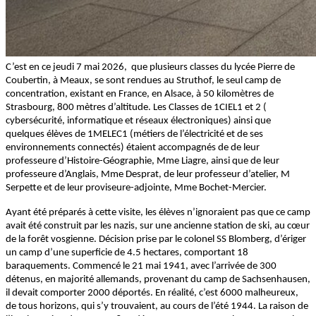
C’est en ce jeudi 7 mai 2026, que plusieurs classes du lycée Pierre de
Coubertin, à Meaux, se sont rendues au Struthof, le seul camp de
concentration, existant en France, en Alsace, à 50 kilomètres de
Strasbourg, 800 mètres d’altitude. Les Classes de 1CIEL1 et 2 (
cybersécurité, informatique et réseaux électroniques) ainsi que
quelques élèves de 1MELEC1 (métiers de l’électricité et de ses
environnements connectés) étaient accompagnés de de leur
professeure d’Histoire-Géographie, Mme Liagre, ainsi que de leur
professeure d’Anglais, Mme Desprat, de leur professeur d’atelier, M
Serpette et de leur proviseure-adjointe, Mme Bochet-Mercier.
Ayant été préparés à cette visite, les élèves n’ignoraient pas que ce camp
avait été construit par les nazis, sur une ancienne station de ski, au cœur
de la forêt vosgienne. Décision prise par le colonel SS Blomberg, d’ériger
un camp d’une superficie de 4.5 hectares, comportant 18
baraquements. Commencé le 21 mai 1941, avec l’arrivée de 300
détenus, en majorité allemands, provenant du camp de Sachsenhausen,
il devait comporter 2000 déportés. En réalité, c’est 6000 malheureux,
de tous horizons, qui s’y trouvaient, au cours de l’été 1944. La raison de