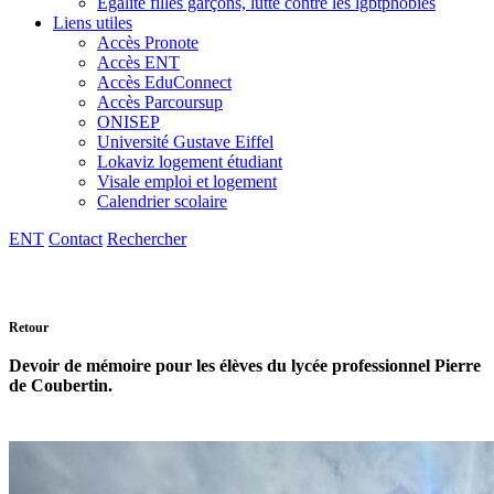
Egalité filles garçons, lutte contre les lgbtphobies
Liens utiles
Accès Pronote
Accès ENT
Accès EduConnect
Accès Parcoursup
ONISEP
Université Gustave Eiffel
Lokaviz logement étudiant
Visale emploi et logement
Calendrier scolaire
ENT
Contact
Rechercher
Retour
Devoir de mémoire pour les élèves du lycée professionnel Pierre
de Coubertin.