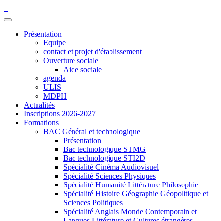
Présentation
Equipe
contact et projet d'établissement
Ouverture sociale
Aide sociale
agenda
ULIS
MDPH
Actualités
Inscriptions 2026-2027
Formations
BAC Général et technologique
Présentation
Bac technologique STMG
Bac technologique STI2D
Spécialité Cinéma Audiovisuel
Spécialité Sciences Physiques
Spécialité Humanité Littérature Philosophie
Spécialité Histoire Géographie Géopolitique et
Sciences Politiques
Spécialité Anglais Monde Contemporain et
Langues Littérature et Cultures étrangères