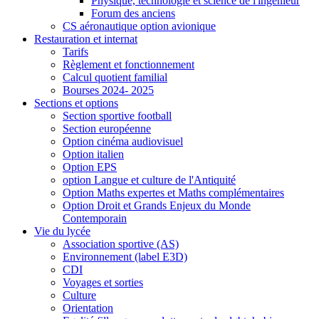
Physique, technologie et science de l'ingénieur
Forum des anciens
CS aéronautique option avionique
Restauration et internat
Tarifs
Règlement et fonctionnement
Calcul quotient familial
Bourses 2024- 2025
Sections et options
Section sportive football
Section européenne
Option cinéma audiovisuel
Option italien
Option EPS
option Langue et culture de l'Antiquité
Option Maths expertes et Maths complémentaires
Option Droit et Grands Enjeux du Monde
Contemporain
Vie du lycée
Association sportive (AS)
Environnement (label E3D)
CDI
Voyages et sorties
Culture
Orientation