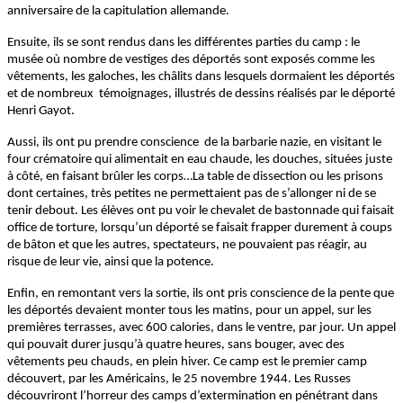
anniversaire de la capitulation allemande.
Ensuite, ils se sont rendus dans les différentes parties du camp : le
musée où nombre de vestiges des déportés sont exposés comme les
vêtements, les galoches, les châlits dans lesquels dormaient les déportés
et de nombreux témoignages, illustrés de dessins réalisés par le déporté
Henri Gayot.
Aussi, ils ont pu prendre conscience de la barbarie nazie, en visitant le
four crématoire qui alimentait en eau chaude, les douches, situées juste
à côté, en faisant brûler les corps…La table de dissection ou les prisons
dont certaines, très petites ne permettaient pas de s’allonger ni de se
tenir debout. Les élèves ont pu voir le chevalet de bastonnade qui faisait
office de torture, lorsqu’un déporté se faisait frapper durement à coups
de bâton et que les autres, spectateurs, ne pouvaient pas réagir, au
risque de leur vie, ainsi que la potence.
Enfin, en remontant vers la sortie, ils ont pris conscience de la pente que
les déportés devaient monter tous les matins, pour un appel, sur les
premières terrasses, avec 600 calories, dans le ventre, par jour. Un appel
qui pouvait durer jusqu’à quatre heures, sans bouger, avec des
vêtements peu chauds, en plein hiver. Ce camp est le premier camp
découvert, par les Américains, le 25 novembre 1944. Les Russes
découvriront l’horreur des camps d’extermination en pénétrant dans