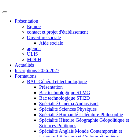
Présentation
Equipe
contact et projet d'établissement
Ouverture sociale
Aide sociale
agenda
ULIS
MDPH
Actualités
Inscriptions 2026-2027
Formations
BAC Général et technologique
Présentation
Bac technologique STMG
Bac technologique STI2D
Spécialité Cinéma Audiovisuel
Spécialité Sciences Physiques
Spécialité Humanité Littérature Philosophie
Spécialité Histoire Géographie Géopolitique et
Sciences Politiques
Spécialité Anglais Monde Contemporain et
Langues Littérature et Cultures étrangères