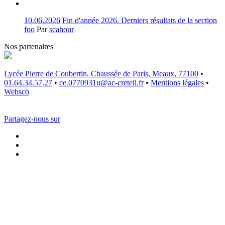
10.06.2026
Fin d'année 2026. Derniers résultats de la section
foo
Par
scahour
Nos partenaires
Lycée Pierre de Coubertin, Chaussée de Paris, Meaux, 77100
•
01.64.34.57.27
•
ce.0770931u@ac-creteil.fr
•
Mentions légales
•
Websco
Partagez-nous sur