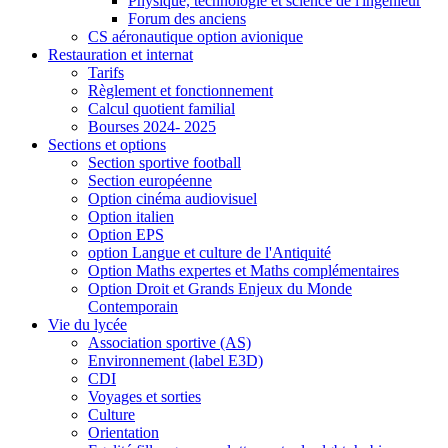
Physique, technologie et science de l'ingénieur
Forum des anciens
CS aéronautique option avionique
Restauration et internat
Tarifs
Règlement et fonctionnement
Calcul quotient familial
Bourses 2024- 2025
Sections et options
Section sportive football
Section européenne
Option cinéma audiovisuel
Option italien
Option EPS
option Langue et culture de l'Antiquité
Option Maths expertes et Maths complémentaires
Option Droit et Grands Enjeux du Monde
Contemporain
Vie du lycée
Association sportive (AS)
Environnement (label E3D)
CDI
Voyages et sorties
Culture
Orientation