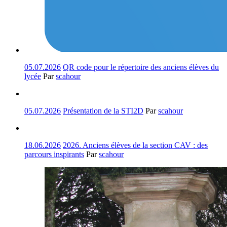
05.07.2026
QR code pour le répertoire des anciens élèves du
lycée
Par
scahour
05.07.2026
Présentation de la STI2D
Par
scahour
18.06.2026
2026. Anciens élèves de la section CAV : des
parcours inspirants
Par
scahour