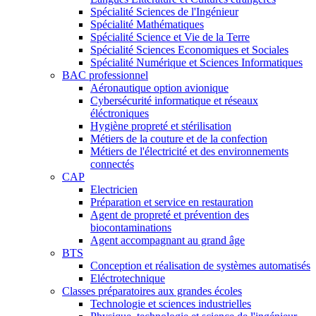
Spécialité Sciences de l'Ingénieur
Spécialité Mathématiques
Spécialité Science et Vie de la Terre
Spécialité Sciences Economiques et Sociales
Spécialité Numérique et Sciences Informatiques
BAC professionnel
Aéronautique option avionique
Cybersécurité informatique et réseaux
éléctroniques
Hygiène propreté et stérilisation
Métiers de la couture et de la confection
Métiers de l'électricité et des environnements
connectés
CAP
Electricien
Préparation et service en restauration
Agent de propreté et prévention des
biocontaminations
Agent accompagnant au grand âge
BTS
Conception et réalisation de systèmes automatisés
Eléctrotechnique
Classes préparatoires aux grandes écoles
Technologie et sciences industrielles