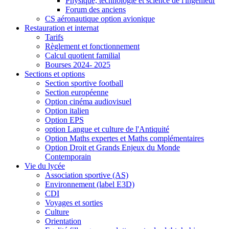
Physique, technologie et science de l'ingénieur
Forum des anciens
CS aéronautique option avionique
Restauration et internat
Tarifs
Règlement et fonctionnement
Calcul quotient familial
Bourses 2024- 2025
Sections et options
Section sportive football
Section européenne
Option cinéma audiovisuel
Option italien
Option EPS
option Langue et culture de l'Antiquité
Option Maths expertes et Maths complémentaires
Option Droit et Grands Enjeux du Monde
Contemporain
Vie du lycée
Association sportive (AS)
Environnement (label E3D)
CDI
Voyages et sorties
Culture
Orientation