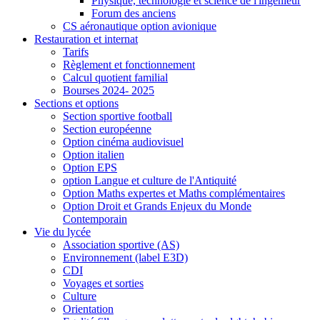
Physique, technologie et science de l'ingénieur
Forum des anciens
CS aéronautique option avionique
Restauration et internat
Tarifs
Règlement et fonctionnement
Calcul quotient familial
Bourses 2024- 2025
Sections et options
Section sportive football
Section européenne
Option cinéma audiovisuel
Option italien
Option EPS
option Langue et culture de l'Antiquité
Option Maths expertes et Maths complémentaires
Option Droit et Grands Enjeux du Monde
Contemporain
Vie du lycée
Association sportive (AS)
Environnement (label E3D)
CDI
Voyages et sorties
Culture
Orientation