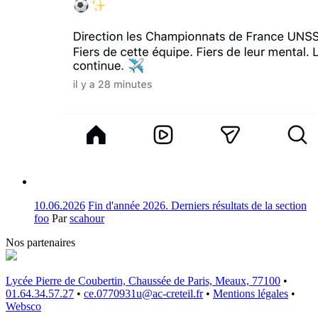
10.06.2026
Fin d'année 2026. Derniers résultats de la section
foo
Par
scahour
Nos partenaires
Lycée Pierre de Coubertin, Chaussée de Paris, Meaux, 77100
•
01.64.34.57.27
•
ce.0770931u@ac-creteil.fr
•
Mentions légales
•
Websco