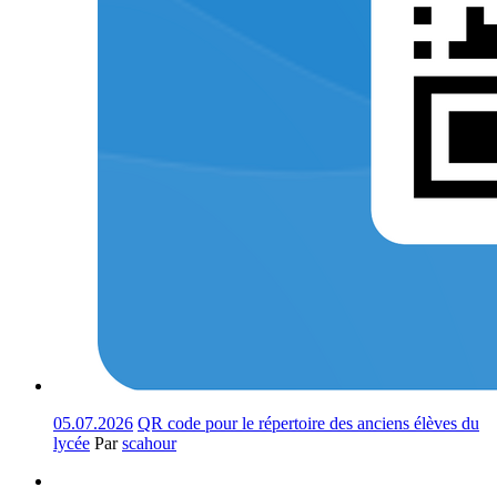
05.07.2026
QR code pour le répertoire des anciens élèves du
lycée
Par
scahour