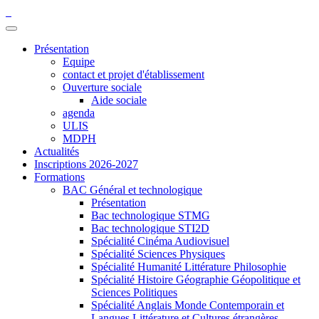
Présentation
Equipe
contact et projet d'établissement
Ouverture sociale
Aide sociale
agenda
ULIS
MDPH
Actualités
Inscriptions 2026-2027
Formations
BAC Général et technologique
Présentation
Bac technologique STMG
Bac technologique STI2D
Spécialité Cinéma Audiovisuel
Spécialité Sciences Physiques
Spécialité Humanité Littérature Philosophie
Spécialité Histoire Géographie Géopolitique et
Sciences Politiques
Spécialité Anglais Monde Contemporain et
Langues Littérature et Cultures étrangères