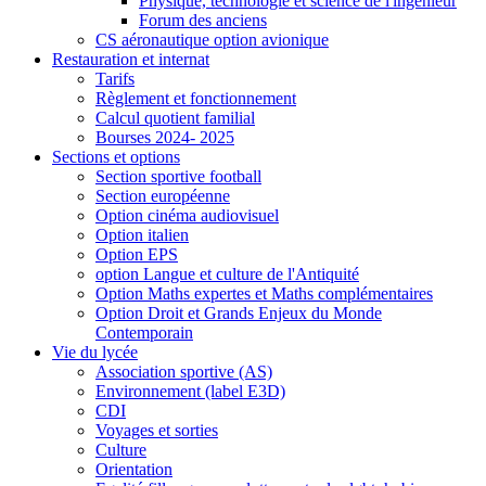
Physique, technologie et science de l'ingénieur
Forum des anciens
CS aéronautique option avionique
Restauration et internat
Tarifs
Règlement et fonctionnement
Calcul quotient familial
Bourses 2024- 2025
Sections et options
Section sportive football
Section européenne
Option cinéma audiovisuel
Option italien
Option EPS
option Langue et culture de l'Antiquité
Option Maths expertes et Maths complémentaires
Option Droit et Grands Enjeux du Monde
Contemporain
Vie du lycée
Association sportive (AS)
Environnement (label E3D)
CDI
Voyages et sorties
Culture
Orientation