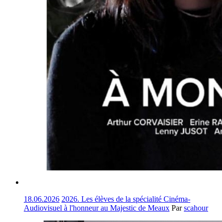
18.06.2026
2026. Les élèves de la spécialité Cinéma-
Audiovisuel à l'honneur au Majestic de Meaux
Par
scahour