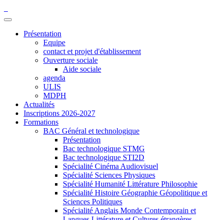
Présentation
Equipe
contact et projet d'établissement
Ouverture sociale
Aide sociale
agenda
ULIS
MDPH
Actualités
Inscriptions 2026-2027
Formations
BAC Général et technologique
Présentation
Bac technologique STMG
Bac technologique STI2D
Spécialité Cinéma Audiovisuel
Spécialité Sciences Physiques
Spécialité Humanité Littérature Philosophie
Spécialité Histoire Géographie Géopolitique et
Sciences Politiques
Spécialité Anglais Monde Contemporain et
Langues Littérature et Cultures étrangères