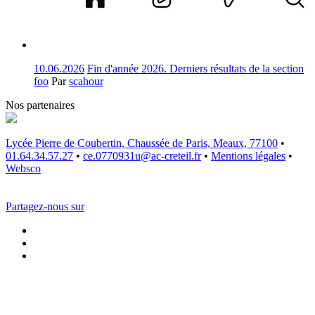
10.06.2026
Fin d'année 2026. Derniers résultats de la section
foo
Par
scahour
Nos partenaires
Lycée Pierre de Coubertin, Chaussée de Paris, Meaux, 77100
•
01.64.34.57.27
•
ce.0770931u@ac-creteil.fr
•
Mentions légales
•
Websco
Partagez-nous sur