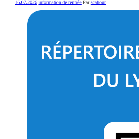
16.07.2026
information de rentrée
Par
scahour