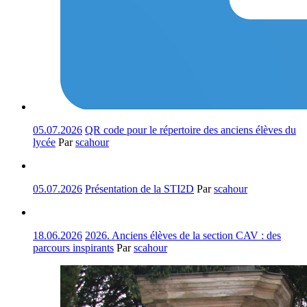
05.07.2026
QR code pour le répertoire des anciens élèves du
lycée
Par
scahour
05.07.2026
Présentation de la STI2D
Par
scahour
18.06.2026
2026. Anciens élèves de la section CAV : des
parcours inspirants
Par
scahour