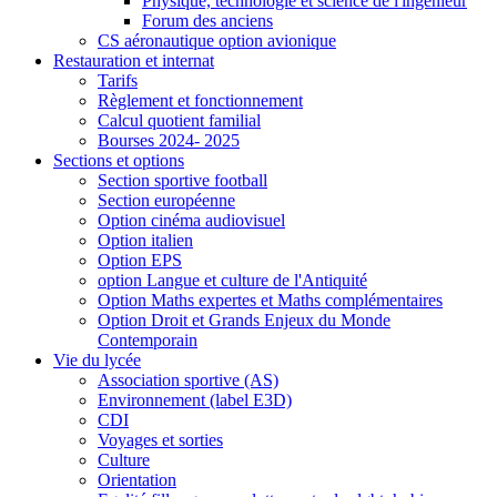
Physique, technologie et science de l'ingénieur
Forum des anciens
CS aéronautique option avionique
Restauration et internat
Tarifs
Règlement et fonctionnement
Calcul quotient familial
Bourses 2024- 2025
Sections et options
Section sportive football
Section européenne
Option cinéma audiovisuel
Option italien
Option EPS
option Langue et culture de l'Antiquité
Option Maths expertes et Maths complémentaires
Option Droit et Grands Enjeux du Monde
Contemporain
Vie du lycée
Association sportive (AS)
Environnement (label E3D)
CDI
Voyages et sorties
Culture
Orientation