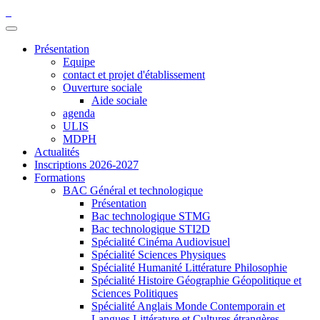
Présentation
Equipe
contact et projet d'établissement
Ouverture sociale
Aide sociale
agenda
ULIS
MDPH
Actualités
Inscriptions 2026-2027
Formations
BAC Général et technologique
Présentation
Bac technologique STMG
Bac technologique STI2D
Spécialité Cinéma Audiovisuel
Spécialité Sciences Physiques
Spécialité Humanité Littérature Philosophie
Spécialité Histoire Géographie Géopolitique et
Sciences Politiques
Spécialité Anglais Monde Contemporain et
Langues Littérature et Cultures étrangères