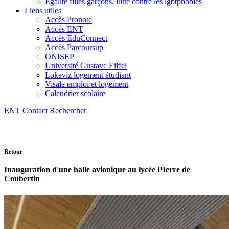
Egalité filles garçons, lutte contre les lgbtphobies
Liens utiles
Accès Pronote
Accès ENT
Accès EduConnect
Accès Parcoursup
ONISEP
Université Gustave Eiffel
Lokaviz logement étudiant
Visale emploi et logement
Calendrier scolaire
ENT
Contact
Rechercher
Retour
Inauguration d'une halle avionique au lycée PIerre de
Coubertin