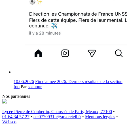
10.06.2026
Fin d'année 2026. Derniers résultats de la section
foo
Par
scahour
Nos partenaires
Lycée Pierre de Coubertin, Chaussée de Paris, Meaux, 77100
•
01.64.34.57.27
•
ce.0770931u@ac-creteil.fr
•
Mentions légales
•
Websco