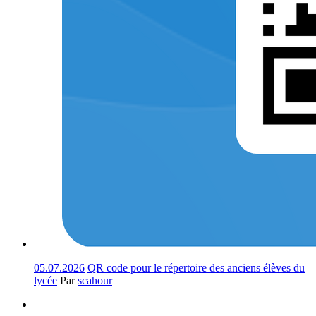
05.07.2026
QR code pour le répertoire des anciens élèves du
lycée
Par
scahour