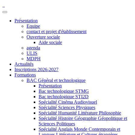
Présentation
Equipe
contact et projet d'établissement
Ouverture sociale
Aide sociale
agenda
ULIS
MDPH
Actualités
Inscriptions 2026-2027
Formations
BAC Général et technologique
Présentation
Bac technologique STMG
Bac technologique STI2D
Spécialité Cinéma Audiovisuel
Spécialité Sciences Physiques
Spécialité Humanité Littérature Philosophie
Spécialité Histoire Géographie Géopolitique et
Sciences Politiques
Spécialité Anglais Monde Contemporain et
Langues Littérature et Cultures étrangères