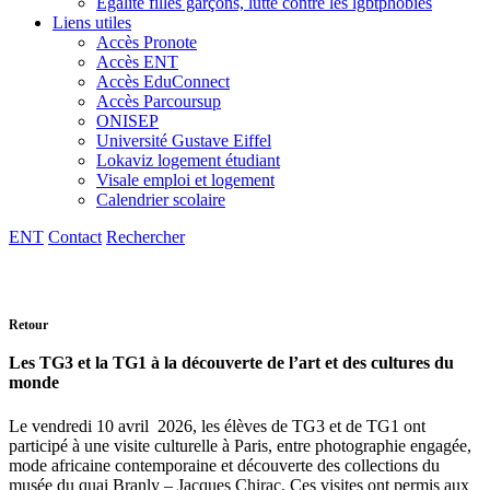
Egalité filles garçons, lutte contre les lgbtphobies
Liens utiles
Accès Pronote
Accès ENT
Accès EduConnect
Accès Parcoursup
ONISEP
Université Gustave Eiffel
Lokaviz logement étudiant
Visale emploi et logement
Calendrier scolaire
ENT
Contact
Rechercher
Retour
Les TG3 et la TG1 à la découverte de l’art et des cultures du
monde
Le vendredi 10 avril 2026, les élèves de TG3 et de TG1 ont
participé à une visite culturelle à Paris, entre photographie engagée,
mode africaine contemporaine et découverte des collections du
musée du quai Branly – Jacques Chirac. Ces visites ont permis aux