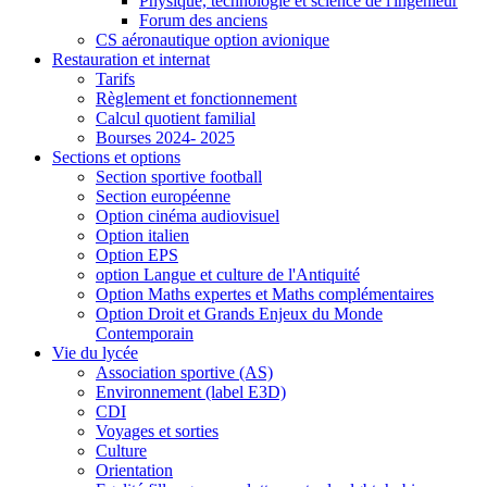
Physique, technologie et science de l'ingénieur
Forum des anciens
CS aéronautique option avionique
Restauration et internat
Tarifs
Règlement et fonctionnement
Calcul quotient familial
Bourses 2024- 2025
Sections et options
Section sportive football
Section européenne
Option cinéma audiovisuel
Option italien
Option EPS
option Langue et culture de l'Antiquité
Option Maths expertes et Maths complémentaires
Option Droit et Grands Enjeux du Monde
Contemporain
Vie du lycée
Association sportive (AS)
Environnement (label E3D)
CDI
Voyages et sorties
Culture
Orientation