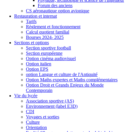
Physique, technologie et science de l'ingénieur
Forum des anciens
CS aéronautique option avionique
Restauration et internat
Tarifs
Règlement et fonctionnement
Calcul quotient familial
Bourses 2024- 2025
Sections et options
Section sportive football
Section européenne
Option cinéma audiovisuel
Option italien
Option EPS
option Langue et culture de l'Antiquité
Option Maths expertes et Maths complémentaires
Option Droit et Grands Enjeux du Monde
Contemporain
Vie du lycée
Association sportive (AS)
Environnement (label E3D)
CDI
Voyages et sorties
Culture
Orientation