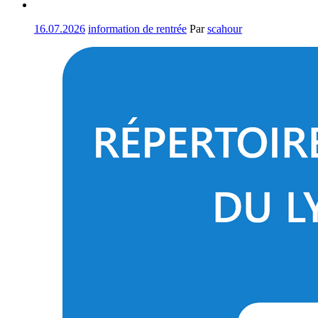
16.07.2026
information de rentrée
Par
scahour