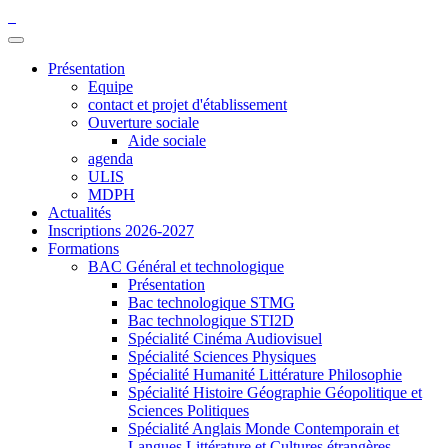
Présentation
Equipe
contact et projet d'établissement
Ouverture sociale
Aide sociale
agenda
ULIS
MDPH
Actualités
Inscriptions 2026-2027
Formations
BAC Général et technologique
Présentation
Bac technologique STMG
Bac technologique STI2D
Spécialité Cinéma Audiovisuel
Spécialité Sciences Physiques
Spécialité Humanité Littérature Philosophie
Spécialité Histoire Géographie Géopolitique et
Sciences Politiques
Spécialité Anglais Monde Contemporain et
Langues Littérature et Cultures étrangères