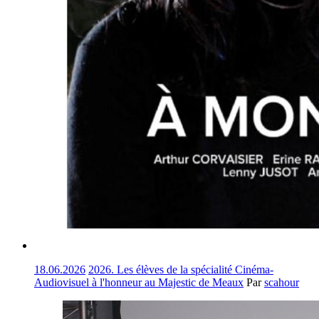
18.06.2026
2026. Les élèves de la spécialité Cinéma-
Audiovisuel à l'honneur au Majestic de Meaux
Par
scahour