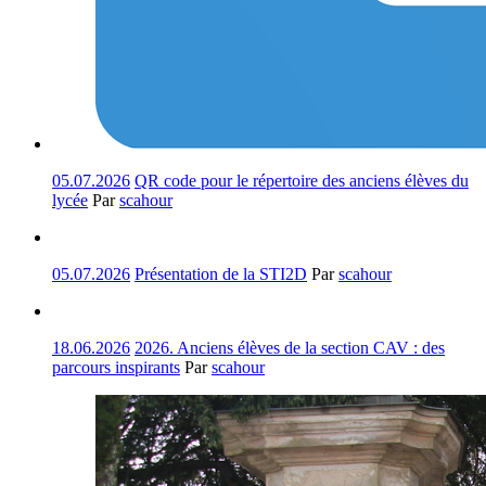
05.07.2026
QR code pour le répertoire des anciens élèves du
lycée
Par
scahour
05.07.2026
Présentation de la STI2D
Par
scahour
18.06.2026
2026. Anciens élèves de la section CAV : des
parcours inspirants
Par
scahour