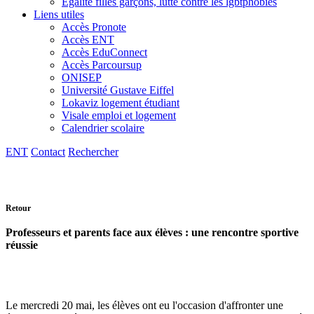
Egalité filles garçons, lutte contre les lgbtphobies
Liens utiles
Accès Pronote
Accès ENT
Accès EduConnect
Accès Parcoursup
ONISEP
Université Gustave Eiffel
Lokaviz logement étudiant
Visale emploi et logement
Calendrier scolaire
ENT
Contact
Rechercher
Retour
Professeurs et parents face aux élèves : une rencontre sportive
réussie
Le mercredi 20 mai, les élèves ont eu l'occasion d'affronter une