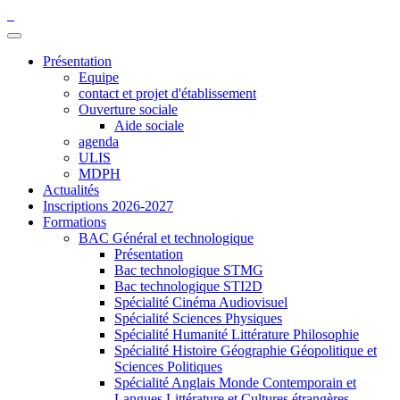
Présentation
Equipe
contact et projet d'établissement
Ouverture sociale
Aide sociale
agenda
ULIS
MDPH
Actualités
Inscriptions 2026-2027
Formations
BAC Général et technologique
Présentation
Bac technologique STMG
Bac technologique STI2D
Spécialité Cinéma Audiovisuel
Spécialité Sciences Physiques
Spécialité Humanité Littérature Philosophie
Spécialité Histoire Géographie Géopolitique et
Sciences Politiques
Spécialité Anglais Monde Contemporain et
Langues Littérature et Cultures étrangères