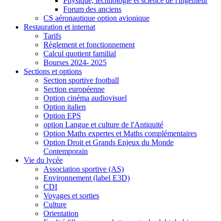
Physique, technologie et science de l'ingénieur
Forum des anciens
CS aéronautique option avionique
Restauration et internat
Tarifs
Règlement et fonctionnement
Calcul quotient familial
Bourses 2024- 2025
Sections et options
Section sportive football
Section européenne
Option cinéma audiovisuel
Option italien
Option EPS
option Langue et culture de l'Antiquité
Option Maths expertes et Maths complémentaires
Option Droit et Grands Enjeux du Monde
Contemporain
Vie du lycée
Association sportive (AS)
Environnement (label E3D)
CDI
Voyages et sorties
Culture
Orientation