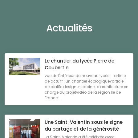
Actualités
Le chantier du lycée PIerre de
Coubertin
vue de l'intérieur du nouveau lycée article
de actu.fr : un chantier écologique?article
de aialife designer, cabinet d'architecture en
charge du projetvidéo de la région Ile de
France ...
Une Saint-Valentin sous le signe
du partage et de la générosité
La Saint-Valentin a été célébrée avec