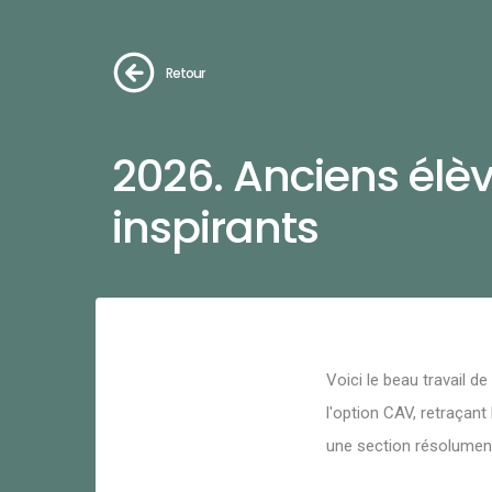
Retour
2026. Anciens élèv
inspirants
Voici le beau travail d
l'option CAV, retraçant 
une section résolument 