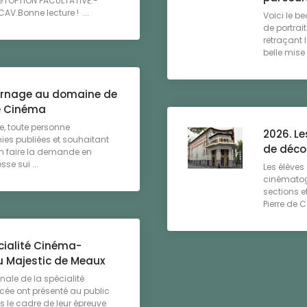
e l'OPTION FACULTATIVE.-
AV.Bonne lecture ! ...
Voici le be
de portrai
retraçant l
belle mise .
urnage au domaine de
é Cinéma
, toute personne
2026. Le
ies publiées et souhaitant
de déco
 en faire la demande en
e sui ...
Les élèves
cinématog
sections e
Pierre de C
écialité Cinéma-
au Majestic de Meaux
inale de la spécialité
ée ont présenté au public
s le cadre de leur épreuve