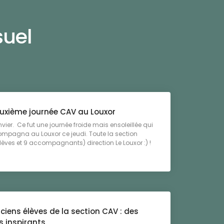
suel
uxième journée CAV au Louxor
nvier. Ce fut une journée froide mais ensoleillée qui
mpagna au Louxor ce jeudi. Toute la section
lèves et 9 accompagnants) direction Le Louxor :) !
ciens élèves de la section CAV : des
s inspirants