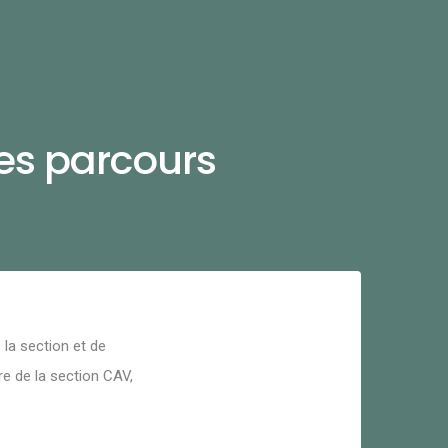
des parcours
 la section et de
ère de la section CAV,