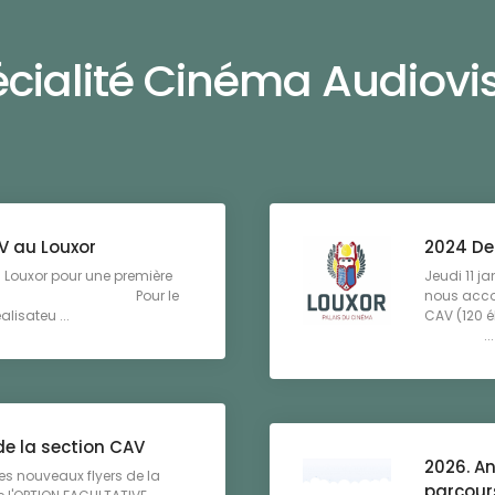
cialité Cinéma Audiovi
V au Louxor
2024 De
u Louxor pour une première
Jeudi 11 ja
ma. Pour le
nous acco
alisateu ...
CAV (120 é
...
de la section CAV
2026. An
les nouveaux flyers de la
parcour