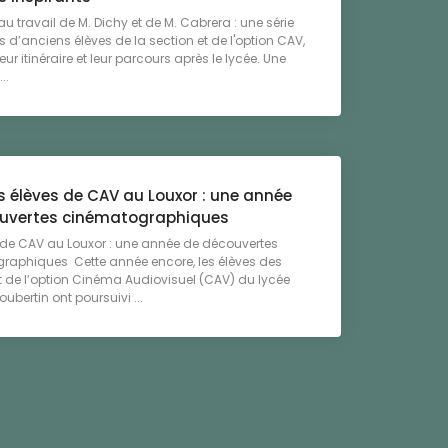
au travail de M. Dichy et de M. Cabrera : une série
ts d’anciens élèves de la section et de l'option CAV,
eur itinéraire et leur parcours après le lycée. Une
..
s élèves de CAV au Louxor : une année
uvertes cinématographiques
 de CAV au Louxor : une année de découvertes
raphiques Cette année encore, les élèves des
t de l’option Cinéma Audiovisuel (CAV) du lycée
oubertin ont poursuivi ...