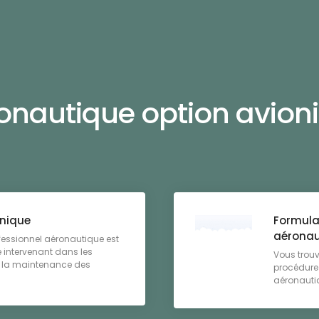
onautique option avion
onique
Formulai
aéronau
fessionnel aéronautique est
 intervenant dans les
Vous trouve
de la maintenance des
procédure 
aéronautiq