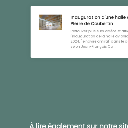
Inauguration d'une halle 
PIerre de Coubertin
Retrouvez plusieurs vidéos et art
l'inauguration de la halle avion
2024, "le navire amiral" dans le
selon Jean-François Co ...
À lire également sur notre site 