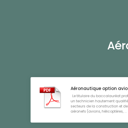
Aér
Aéronautique option avi
Le titulaire du baccalauréat pro
un technicien hautement qualifié
secteurs de la construction et 
aéronefs (avions, hélicoptères, ...