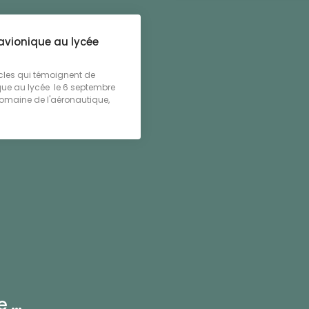
avionique au lycée
icles qui témoignent de
ique au lycée le 6 septembre
 domaine de l'aéronautique,
...