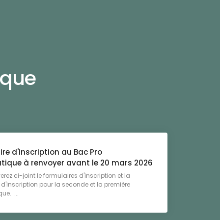
ique
re d'inscription au Bac Pro
tique à renvoyer avant le 20 mars 2026
rez ci-joint le formulaires d'inscription et la
d'inscription pour la seconde et la première
ue. ...