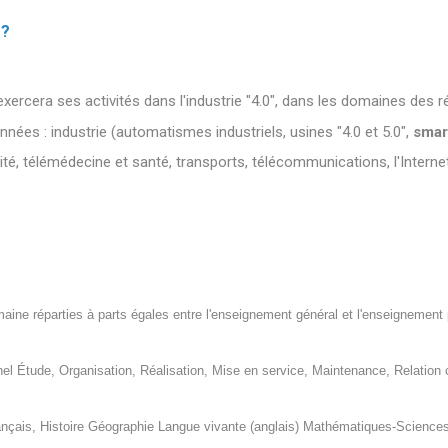
 ?
exercera ses activités dans l'industrie "4.0", dans les domaines des ré
onnées : industrie (automatismes industriels, usines "4.0 et 5.0",
smart
té, télémédecine et santé, transports, télécommunications, l'Internet
aine réparties à parts égales entre l'enseignement général et l'enseignement 
l Étude, Organisation, Réalisation, Mise en service, Maintenance, Relation c
nçais, Histoire Géographie Langue vivante (anglais) Mathématiques-Sciences