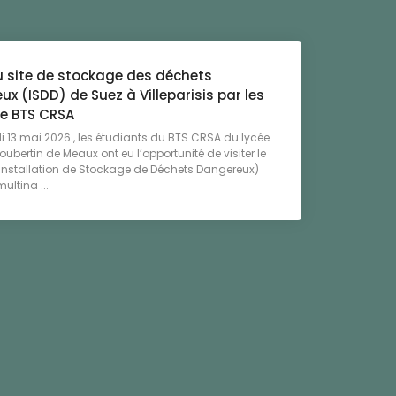
u site de stockage des déchets
x (ISDD) de Suez à Villeparisis par les
de BTS CRSA
i 13 mai 2026 , les étudiants du BTS CRSA du lycée
oubertin de Meaux ont eu l’opportunité de visiter le
( Installation de Stockage de Déchets Dangereux)
ultina ...