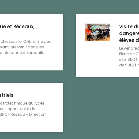
ue et Réseaux,
Visite d
dangereu
élèves 
rofessionnel CIEL forme des
vant intervenir dans les
Le vendred
maintenance de produits
Pierre de C
site ISDD 
de SUEZ ( m
triels
lectrotechnique du lycée
eu l’opportunité de
e SNCF Réseau – Direction
 ...