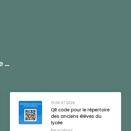
...
05.07.2026
QR code pour le répertoire
des anciens élèves du
lycée
Par
scahour