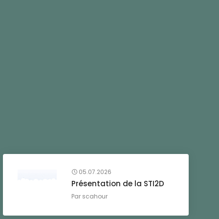
05.07.2026
Présentation de la STI2D
Par
scahour