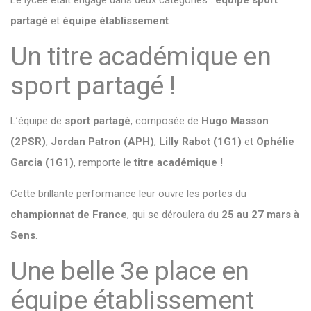
Le lycée était engagé dans deux catégories :
équipe sport
partagé
et
équipe établissement
.
Un titre académique en
sport partagé !
L’équipe de
sport partagé
, composée de
Hugo Masson
(2PSR)
,
Jordan Patron (APH)
,
Lilly Rabot (1G1)
et
Ophélie
Garcia (1G1)
, remporte le
titre académique
!
Cette brillante performance leur ouvre les portes du
championnat de France
, qui se déroulera du
25 au 27 mars à
Sens
.
Une belle 3e place en
équipe établissement