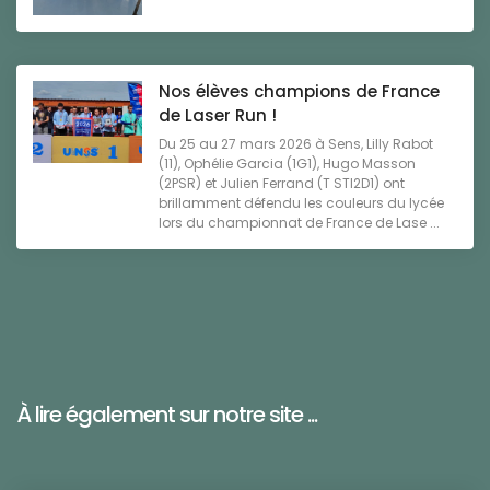
Nos élèves champions de France
de Laser Run !
Du 25 au 27 mars 2026 à Sens, Lilly Rabot
(11), Ophélie Garcia (1G1), Hugo Masson
(2PSR) et Julien Ferrand (T STI2D1) ont
brillamment défendu les couleurs du lycée
lors du championnat de France de Lase ...
À lire également sur notre site ...