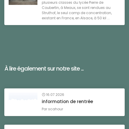
plusieurs classes du lycée Pierre de
Coubertin, à Meaux, se sont rendues au
Struthof, le seul camp de concentration,
existant en France, en Alsace, à 50 kil ...
À lire également sur notre site ...
16.07.2026
information de rentrée
Par
scahour