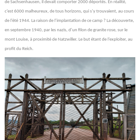
de Sachsenhausen, il devait comporter 2000 déportés. En réalité,
c’est 6000 malheureux, de tous horizons, qui s’y trouvaient, au cours
de l’été 1944. La raison de l’implantation de ce camp ? La découverte,
en septembre 1940, par les nazis, d’un filon de granite rose, sur le
mont Louise, à proximité de Natzwiller. Le but étant de l’exploiter, au
profit du Reich.