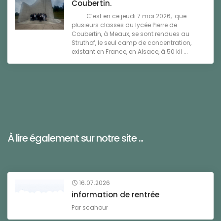
Coubertin.
C’est en ce jeudi 7 mai 2026, que
plusieurs classes du lycée Pierre de
Coubertin, à Meaux, se sont rendues au
Struthof, le seul camp de concentration,
existant en France, en Alsace, à 50 kil ...
À lire également sur notre site ...
16.07.2026
information de rentrée
Par
scahour