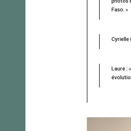
photos e
Faso. »
Cyrielle 
Laure : 
évolutio