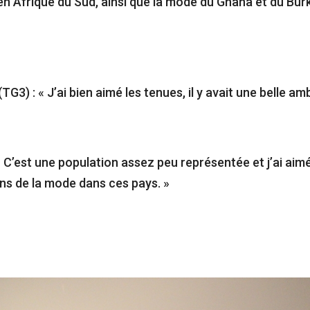
n Afrique du Sud, ainsi que la mode du Ghana et du Bur
(TG3) : « J’ai bien aimé les tenues, il y avait une belle am
« C’est une population assez peu représentée et j’ai aimé
ns de la mode dans ces pays. »