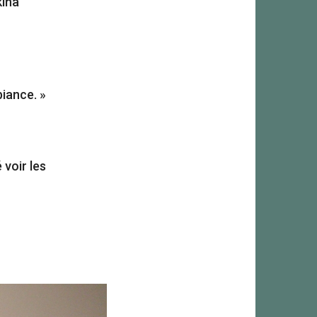
kina
biance. »
 voir les