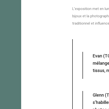
L’exposition met en lumi
bijoux et la photograph
traditionnel et influe
Evan (TG
mélangen
tissus, 
Glenn (T
s’habill