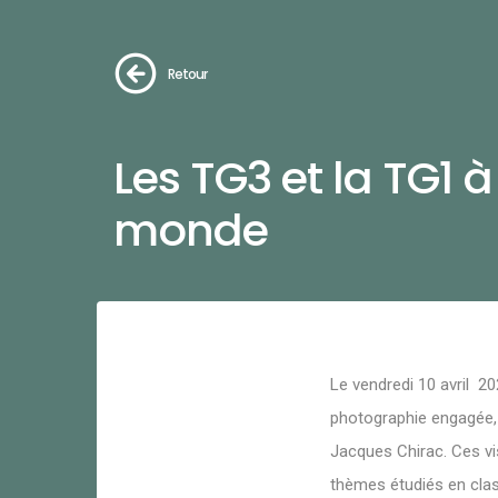
Retour
Les TG3 et la TG1 à
monde
Le vendredi 10 avril 202
photographie engagée,
Jacques Chirac. Ces vis
thèmes étudiés en cla