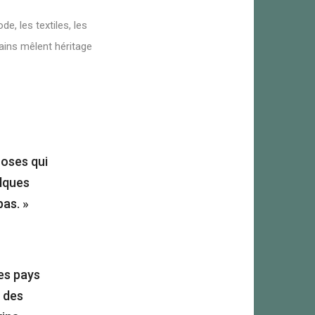
e, les textiles, les
cains mêlent héritage
hoses qui
elques
pas. »
es pays
e des