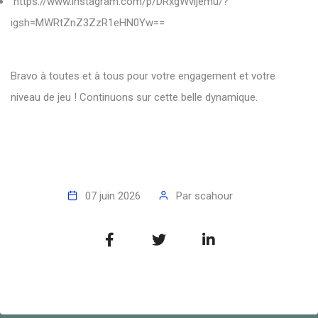
https://www.instagram.com/p/DRxgWvljemu/?
igsh=MWRtZnZ3ZzR1eHN0Yw==
Bravo à toutes et à tous pour votre engagement et votre
niveau de jeu ! Continuons sur cette belle dynamique.
07 juin 2026
Par
scahour