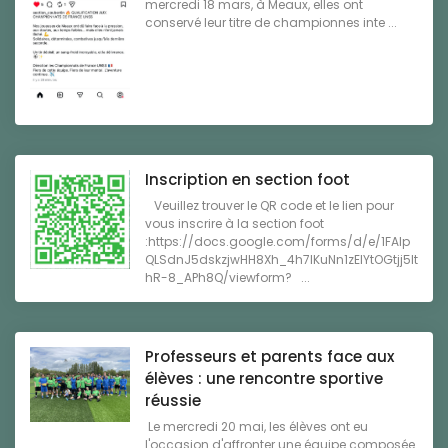
mercredi 18 mars, à Meaux, elles ont
conservé leur titre de championnes inte ...
Inscription en section foot
Veuillez trouver le QR code et le lien pour
vous inscrire à la section foot
:https://docs.google.com/forms/d/e/1FAIp
QLSdnJ5dskzjwHH8Xh_4h7IKuNn1zEIYtOGtjj5lt
hR-8_APh8Q/viewform? ...
Professeurs et parents face aux
élèves : une rencontre sportive
réussie
Le mercredi 20 mai, les élèves ont eu
l'occasion d'affronter une équipe composée