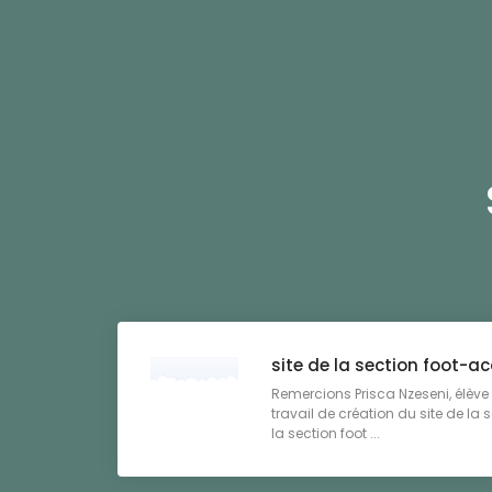
site de la section foot-
Remercions Prisca Nzeseni, élève
travail de création du site de la s
la section foot ...