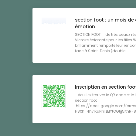
section foot : un mois de
émotion
SECTION FOOT : de très beaux rés
Victoire éclatante pour les filles 
brillamment remporté leur rencont
face à Saint-Denis (double ...
Inscription en section foo
Veuillez trouver le QR code et le l
section foot
:https://docs.google.com/form
H8Xh_4h7IKuNn1zEIYtOGtjj5lthR-