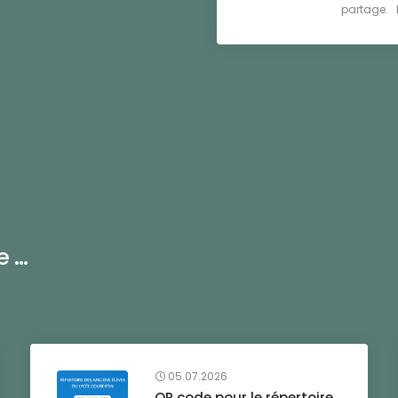
partage. D
...
05.07.2026
QR code pour le répertoire