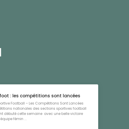
l
foot : les compétitions sont lancées
ortive Football – Les Compétitions Sont Lancées
titions nationales des sections sportives football
nt débuté cette semaine avec une belle victoire
équipe fémin ...