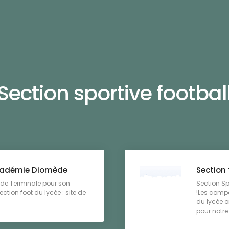
Section sportive footbal
académie Diomède
Section 
 de Terminale pour son
Section Sp
ection foot du lycée : site de
!Les compé
du lycée o
pour notre 