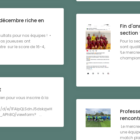
 décembre riche en
Fin d'an
section 
ultats pour nos équipes ! •
!Nos joueuses ont
Pour la se
re sur le score de 16-4,
sont quali
!Le mercred
championne
t
ien pour vous inscrire à la
s/d/e/1FAIpQLSdnJ5dskzjwH
Professe
8_APh8Q/viewform? ...
rencontr
Le mercred
une équipe
match plac