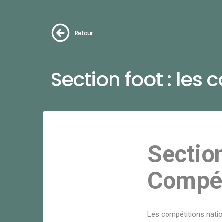
Retour
Section foot : les
Section
Compét
Les compétitions natio