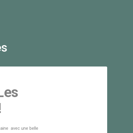
es
Les
!
maine avec une belle