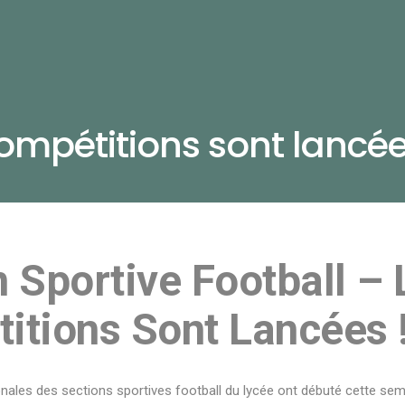
 compétitions sont lancé
 Sportive Football – 
itions Sont Lancées 
nales des sections sportives football du lycée ont débuté cette se